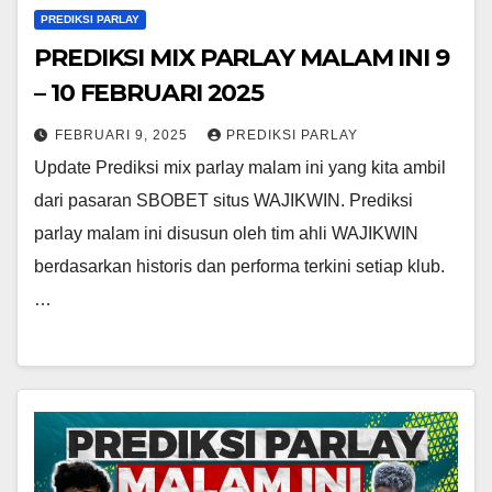
PREDIKSI PARLAY
PREDIKSI MIX PARLAY MALAM INI 9
– 10 FEBRUARI 2025
FEBRUARI 9, 2025
PREDIKSI PARLAY
Update Prediksi mix parlay malam ini yang kita ambil
dari pasaran SBOBET situs WAJIKWIN. Prediksi
parlay malam ini disusun oleh tim ahli WAJIKWIN
berdasarkan historis dan performa terkini setiap klub.
…