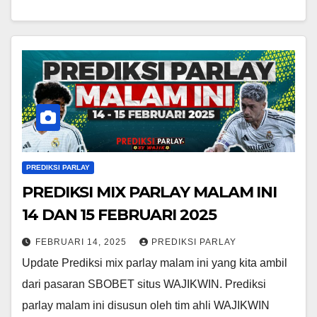
PREDIKSI PARLAY
PREDIKSI MIX PARLAY MALAM INI
14 DAN 15 FEBRUARI 2025
FEBRUARI 14, 2025
PREDIKSI PARLAY
Update Prediksi mix parlay malam ini yang kita ambil
dari pasaran SBOBET situs WAJIKWIN. Prediksi
parlay malam ini disusun oleh tim ahli WAJIKWIN