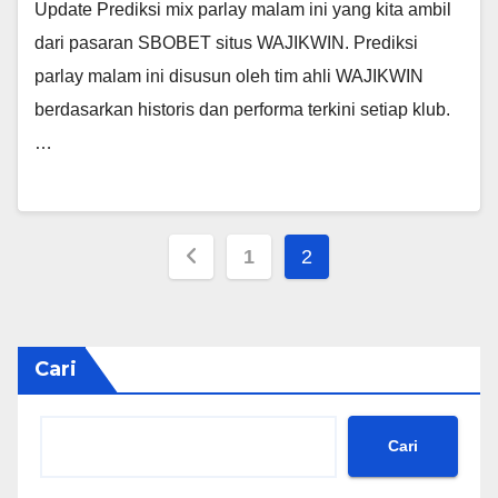
Update Prediksi mix parlay malam ini yang kita ambil
dari pasaran SBOBET situs WAJIKWIN. Prediksi
parlay malam ini disusun oleh tim ahli WAJIKWIN
berdasarkan historis dan performa terkini setiap klub.
…
1
2
Cari
Cari