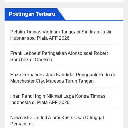
Postingan Terbaru
Pelatih Timnas Vietnam Tanggapi Sindiran Justin
Hubner soal Piala AFF 2026
Frank Leboeuf Peringatkan Alonso soal Robert
Sanchez di Chelsea
Enzo Fernandez Jadi Kandidat Pengganti Rodri di
Manchester City, Maresca Turun Tangan
Ilhan Fandi Ingin Nikmati Laga Kontra Timnas
Indonesia di Piala AFF 2026
Newcastle United Alami Krisis Usai Ditinggal
Pemain Inti