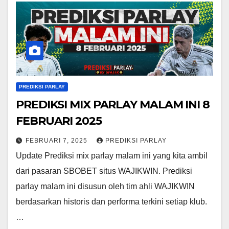
PREDIKSI PARLAY
PREDIKSI MIX PARLAY MALAM INI 8
FEBRUARI 2025
FEBRUARI 7, 2025
PREDIKSI PARLAY
Update Prediksi mix parlay malam ini yang kita ambil
dari pasaran SBOBET situs WAJIKWIN. Prediksi
parlay malam ini disusun oleh tim ahli WAJIKWIN
berdasarkan historis dan performa terkini setiap klub.
…