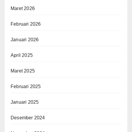
Maret 2026
Februari 2026
Januari 2026
April 2025
Maret 2025
Februari 2025
Januari 2025
Desember 2024