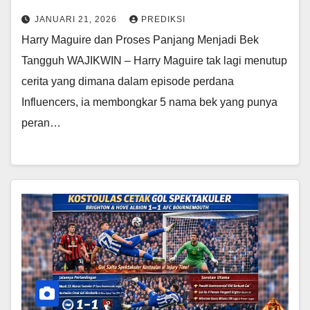
JANUARI 21, 2026
PREDIKSI
Harry Maguire dan Proses Panjang Menjadi Bek
Tangguh WAJIKWIN – Harry Maguire tak lagi menutup
cerita yang dimana dalam episode perdana
Influencers, ia membongkar 5 nama bek yang punya
peran…