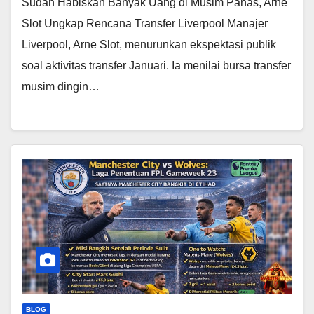
Sudah Habiskan Banyak Uang di Musim Panas, Arne
Slot Ungkap Rencana Transfer Liverpool Manajer
Liverpool, Arne Slot, menurunkan ekspektasi publik
soal aktivitas transfer Januari. Ia menilai bursa transfer
musim dingin…
BLOG