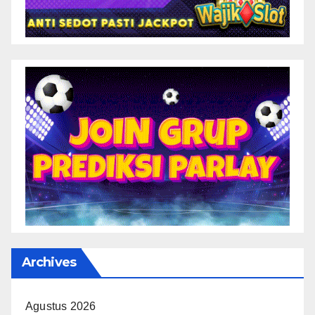
Archives
Agustus 2026