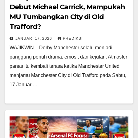
Debut Michael Carrick, Mampukah
MU Tumbangkan City di Old
Trafford?
JANUARI 17, 2026
PREDIKSI
WAJIKWIN – Derby Manchester selalu menjadi
panggung penuh drama, emosi, dan kejutan. Atmosfer
panas itu kembali terasa ketika Manchester United
menjamu Manchester City di Old Trafford pada Sabtu,
17 Januari…