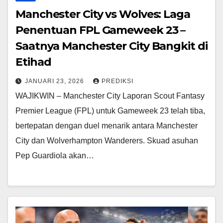
Manchester City vs Wolves: Laga
Penentuan FPL Gameweek 23 –
Saatnya Manchester City Bangkit di
Etihad
JANUARI 23, 2026
PREDIKSI
WAJIKWIN – Manchester City Laporan Scout Fantasy
Premier League (FPL) untuk Gameweek 23 telah tiba,
bertepatan dengan duel menarik antara Manchester
City dan Wolverhampton Wanderers. Skuad asuhan
Pep Guardiola akan…