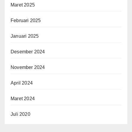
Maret 2025
Februari 2025
Januari 2025
Desember 2024
November 2024
April 2024
Maret 2024
Juli 2020