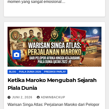
momen yang sangat emosional…
BLOG
PIALA DUNIA 2026
PREDIKSI PARLAY
Ketika Maroko Mengubah Sejarah
Piala Dunia
JUNI 2, 2026
ADMINBACKUP
Warisan Singa Atlas: Perjalanan Maroko dari Pelopor