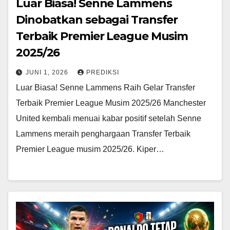
Luar Biasa! Senne Lammens
Dinobatkan sebagai Transfer
Terbaik Premier League Musim
2025/26
JUNI 1, 2026
PREDIKSI
Luar Biasa! Senne Lammens Raih Gelar Transfer
Terbaik Premier League Musim 2025/26 Manchester
United kembali menuai kabar positif setelah Senne
Lammens meraih penghargaan Transfer Terbaik
Premier League musim 2025/26. Kiper…