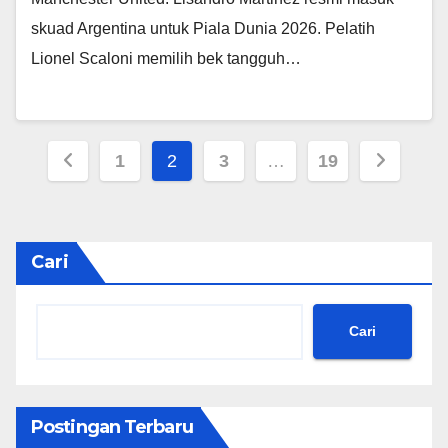
skuad Argentina untuk Piala Dunia 2026. Pelatih
Lionel Scaloni memilih bek tangguh…
1
2
3
…
19
Cari
Cari
Postingan Terbaru