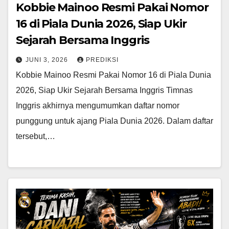
Kobbie Mainoo Resmi Pakai Nomor
16 di Piala Dunia 2026, Siap Ukir
Sejarah Bersama Inggris
JUNI 3, 2026
PREDIKSI
Kobbie Mainoo Resmi Pakai Nomor 16 di Piala Dunia
2026, Siap Ukir Sejarah Bersama Inggris Timnas
Inggris akhirnya mengumumkan daftar nomor
punggung untuk ajang Piala Dunia 2026. Dalam daftar
tersebut,…