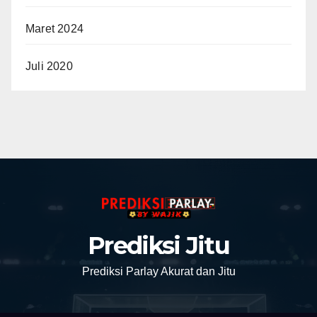
Maret 2024
Juli 2020
Prediksi Jitu
Prediksi Parlay Akurat dan Jitu