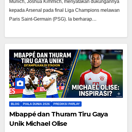
Munich, Joshua Kimmich, menyatakan dukungannya
kepada Arsenal pada final Liga Champions melawan
Paris Saint-Germain (PSG). Ia berharap…
BLOG
PIALA DUNIA 2026
PREDIKSI PARLAY
Mbappé dan Thuram Tiru Gaya
Unik Michael Olise