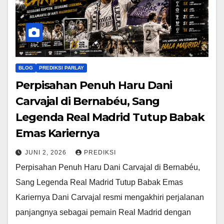
BLOG
PREDIKSI PARLAY
Perpisahan Penuh Haru Dani
Carvajal di Bernabéu, Sang
Legenda Real Madrid Tutup Babak
Emas Kariernya
JUNI 2, 2026
PREDIKSI
Perpisahan Penuh Haru Dani Carvajal di Bernabéu,
Sang Legenda Real Madrid Tutup Babak Emas
Kariernya Dani Carvajal resmi mengakhiri perjalanan
panjangnya sebagai pemain Real Madrid dengan