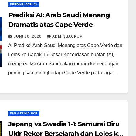
PREDIKSI PARLAY
Prediksi AI: Arab Saudi Menang
Dramatis atas Cape Verde
JUNI 26, 2026
ADMINBACKUP
AI Prediksi Arab Saudi Menang atas Cape Verde dan
Lolos ke Babak 16 Besar Kecerdasan buatan (AI)
memprediksi Arab Saudi akan meraih kemenangan
penting saat menghadapi Cape Verde pada laga…
PIALA DUNIA 2026
Jepang vs Swedia 1-1: Samurai Biru
Ukir Rekor Bersejarah dan Lolos ke