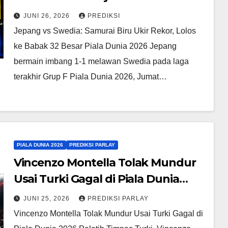
Babak 32 Besar Piala Dunia 2026
JUNI 26, 2026
PREDIKSI
Jepang vs Swedia: Samurai Biru Ukir Rekor, Lolos
ke Babak 32 Besar Piala Dunia 2026 Jepang
bermain imbang 1-1 melawan Swedia pada laga
terakhir Grup F Piala Dunia 2026, Jumat…
PIALA DUNIA 2026
PREDIKSI PARLAY
Vincenzo Montella Tolak Mundur
Usai Turki Gagal di Piala Dunia
2026
JUNI 25, 2026
PREDIKSI PARLAY
Vincenzo Montella Tolak Mundur Usai Turki Gagal di