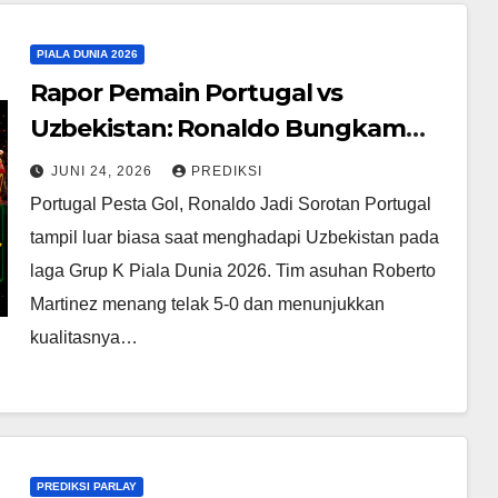
PIALA DUNIA 2026
Rapor Pemain Portugal vs
Uzbekistan: Ronaldo Bungkam
Kritik, Cetak Sejarah di Piala Dunia
JUNI 24, 2026
PREDIKSI
2026
Portugal Pesta Gol, Ronaldo Jadi Sorotan Portugal
tampil luar biasa saat menghadapi Uzbekistan pada
laga Grup K Piala Dunia 2026. Tim asuhan Roberto
Martinez menang telak 5-0 dan menunjukkan
kualitasnya…
PREDIKSI PARLAY