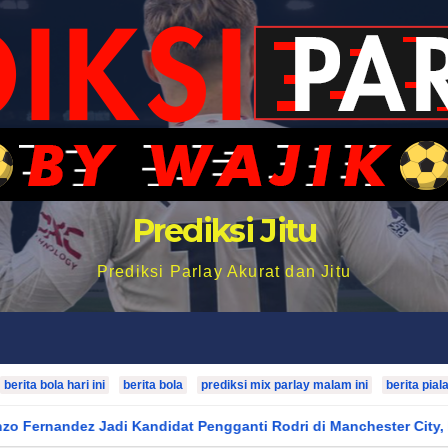
Prediksi Jitu
Prediksi Parlay Akurat dan Jitu
berita bola hari ini
berita bola
prediksi mix parlay malam ini
berita pial
 Jadi Kandidat Pengganti Rodri di Manchester City, Maresca Tu