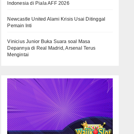
Indonesia di Piala AFF 2026
Newcastle United Alami Krisis Usai Ditinggal
Pemain Inti
Vinicius Junior Buka Suara soal Masa
Depannya di Real Madrid, Arsenal Terus
Mengintai