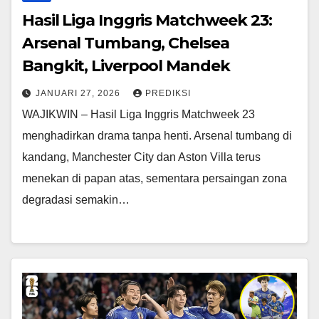
Hasil Liga Inggris Matchweek 23:
Arsenal Tumbang, Chelsea
Bangkit, Liverpool Mandek
JANUARI 27, 2026
PREDIKSI
WAJIKWIN – Hasil Liga Inggris Matchweek 23
menghadirkan drama tanpa henti. Arsenal tumbang di
kandang, Manchester City dan Aston Villa terus
menekan di papan atas, sementara persaingan zona
degradasi semakin…