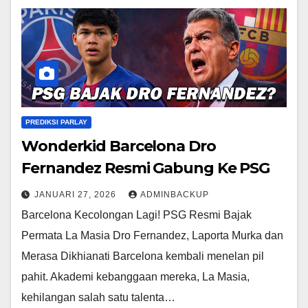
PREDIKSI PARLAY
Wonderkid Barcelona Dro
Fernandez Resmi Gabung Ke PSG
JANUARI 27, 2026
ADMINBACKUP
Barcelona Kecolongan Lagi! PSG Resmi Bajak
Permata La Masia Dro Fernandez, Laporta Murka dan
Merasa Dikhianati Barcelona kembali menelan pil
pahit. Akademi kebanggaan mereka, La Masia,
kehilangan salah satu talenta…