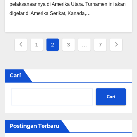
pelaksanaannya di Amerika Utara. Turnamen ini akan
digelar di Amerika Serikat, Kanada,…
1
2
3
…
7
Cari
Cari
Postingan Terbaru