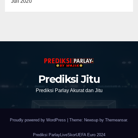
Juli 2020
Prediksi Jitu
Prediksi Parlay Akurat dan Jitu
Proudly powered by WordPress
|
Theme: Newsup by
Themeansar
.
Prediksi Parlay
LiveSkor
UEFA Euro 2024