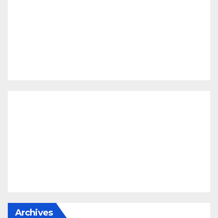
Archives