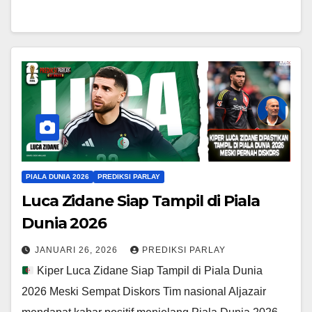
PIALA DUNIA 2026
PREDIKSI PARLAY
Luca Zidane Siap Tampil di Piala
Dunia 2026
JANUARI 26, 2026
PREDIKSI PARLAY
Kiper Luca Zidane Siap Tampil di Piala Dunia
2026 Meski Sempat Diskors Tim nasional Aljazair