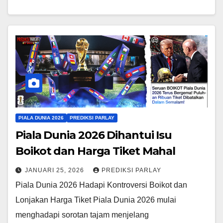
PIALA DUNIA 2026
PREDIKSI PARLAY
Piala Dunia 2026 Dihantui Isu
Boikot dan Harga Tiket Mahal
JANUARI 25, 2026
PREDIKSI PARLAY
Piala Dunia 2026 Hadapi Kontroversi Boikot dan
Lonjakan Harga Tiket Piala Dunia 2026 mulai
menghadapi sorotan tajam menjelang