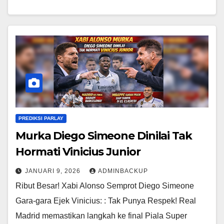
PREDIKSI PARLAY
Murka Diego Simeone Dinilai Tak
Hormati Vinicius Junior
JANUARI 9, 2026
ADMINBACKUP
Ribut Besar! Xabi Alonso Semprot Diego Simeone
Gara-gara Ejek Vinicius: : Tak Punya Respek! Real
Madrid memastikan langkah ke final Piala Super