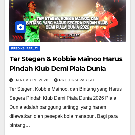
PREDIKSI PARLAY
Ter Stegen & Kobbie Mainoo Harus
Pindah Klub Demi Piala Dunia
JANUARI 9, 2026
PREDIKSI PARLAY
Ter Stegen, Kobbie Mainoo, dan Bintang yang Harus
Segera Pindah Klub Demi Piala Dunia 2026 Piala
Dunia adalah panggung tertinggi yang haram
dilewatkan oleh pesepak bola manapun. Bagi para
bintang…