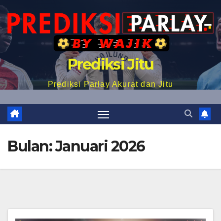
Prediksi Jitu
Prediksi Parlay Akurat dan Jitu
Bulan:
Januari 2026