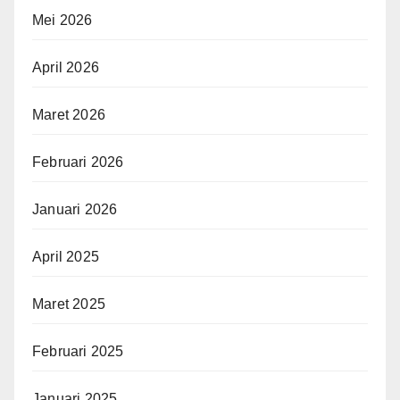
Mei 2026
April 2026
Maret 2026
Februari 2026
Januari 2026
April 2025
Maret 2025
Februari 2025
Januari 2025