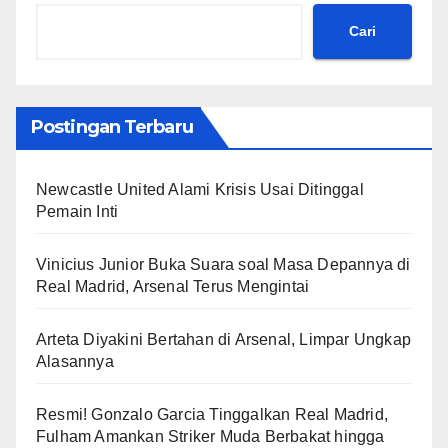
Cari
Postingan Terbaru
Newcastle United Alami Krisis Usai Ditinggal
Pemain Inti
Vinicius Junior Buka Suara soal Masa Depannya di
Real Madrid, Arsenal Terus Mengintai
Arteta Diyakini Bertahan di Arsenal, Limpar Ungkap
Alasannya
Resmi! Gonzalo Garcia Tinggalkan Real Madrid,
Fulham Amankan Striker Muda Berbakat hingga