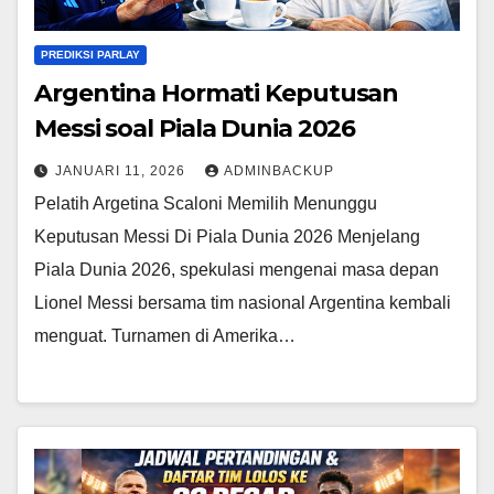
PREDIKSI PARLAY
Argentina Hormati Keputusan
Messi soal Piala Dunia 2026
JANUARI 11, 2026
ADMINBACKUP
Pelatih Argetina Scaloni Memilih Menunggu
Keputusan Messi Di Piala Dunia 2026 Menjelang
Piala Dunia 2026, spekulasi mengenai masa depan
Lionel Messi bersama tim nasional Argentina kembali
menguat. Turnamen di Amerika…