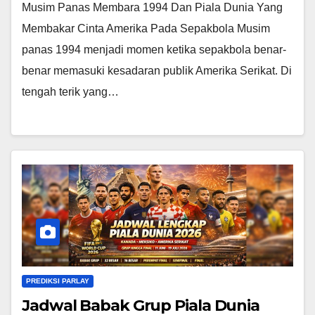
Musim Panas Membara 1994 Dan Piala Dunia Yang
Membakar Cinta Amerika Pada Sepakbola Musim
panas 1994 menjadi momen ketika sepakbola benar-
benar memasuki kesadaran publik Amerika Serikat. Di
tengah terik yang…
PREDIKSI PARLAY
Jadwal Babak Grup Piala Dunia