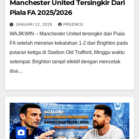
Manchester United Tersingkir Dari
Piala FA 2025/2026
JANUARI 12, 2026
PREDIKSI
WAJIKWIN – Manchester United tersingkir dari Piala
FA setelah menelan kekalahan 1-2 dari Brighton pada
putaran ketiga di Stadion Old Trafford, Minggu waktu
setempat. Brighton tampil efektif dengan mencetak
dua…