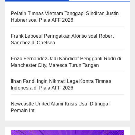
Pelatih Timnas Vietnam Tanggapi Sindiran Justin
Hubner soal Piala AFF 2026
Frank Leboeuf Peringatkan Alonso soal Robert
Sanchez di Chelsea
Enzo Fernandez Jadi Kandidat Pengganti Rodri di
Manchester City, Maresca Turun Tangan
Ilhan Fandi Ingin Nikmati Laga Kontra Timnas
Indonesia di Piala AFF 2026
Newcastle United Alami Krisis Usai Ditinggal
Pemain Inti