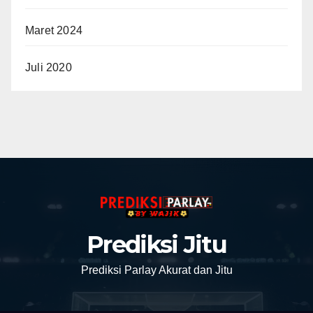
Maret 2024
Juli 2020
Prediksi Jitu
Prediksi Parlay Akurat dan Jitu