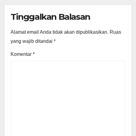
Tinggalkan Balasan
Alamat email Anda tidak akan dipublikasikan.
Ruas
yang wajib ditandai
*
Komentar
*