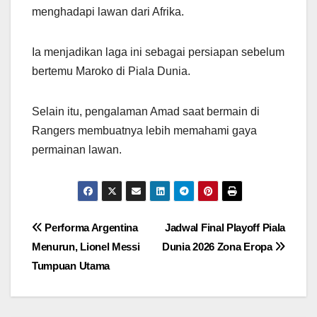
menghadapi lawan dari Afrika.
Ia menjadikan laga ini sebagai persiapan sebelum
bertemu Maroko di Piala Dunia.
Selain itu, pengalaman Amad saat bermain di
Rangers
membuatnya lebih memahami gaya
permainan lawan.
Performa Argentina
Jadwal Final Playoff Piala
Menurun, Lionel Messi
Dunia 2026 Zona Eropa
Tumpuan Utama