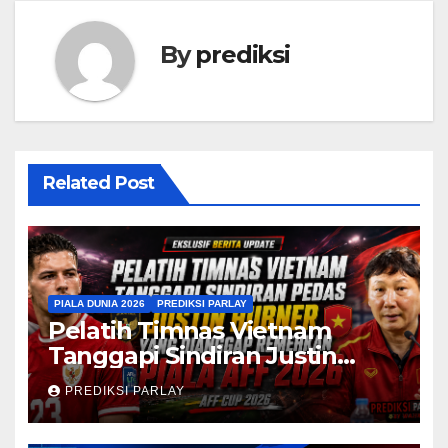
By
prediksi
Related Post
PIALA DUNIA 2026
PREDIKSI PARLAY
Pelatih Timnas Vietnam
Tanggapi Sindiran Justin
Hubner soal Piala AFF 2026
PREDIKSI PARLAY