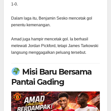
1-0.
Dalam laga itu,
Benjamin Sesko
mencetak gol
penentu kemenangan.
Amad juga hampir mencetak gol. Ia berhasil
melewati
Jordan Pickford
, tetapi James Tarkowski
langsung menggagalkan peluang tersebut.
Misi Baru Bersama
Pantai Gading