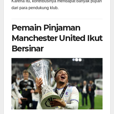
Karena itu, kontribusinya mendapat banyak pujian
dari para pendukung klub.
Pemain Pinjaman
Manchester United Ikut
Bersinar