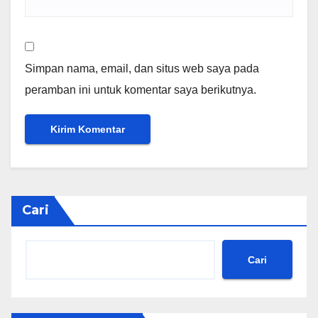
Simpan nama, email, dan situs web saya pada
peramban ini untuk komentar saya berikutnya.
Cari
Cari