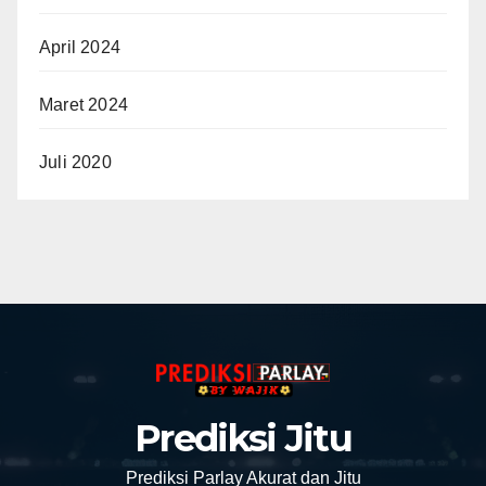
April 2024
Maret 2024
Juli 2020
Prediksi Jitu
Prediksi Parlay Akurat dan Jitu