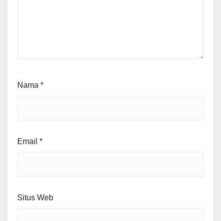
Nama
*
Email
*
Situs Web