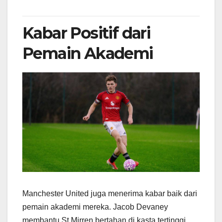
Kabar Positif dari
Pemain Akademi
Manchester United juga menerima kabar baik dari
pemain akademi mereka. Jacob Devaney
membantu St Mirren bertahan di kasta tertinggi