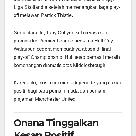
Liga Skotlandia setelah memenangkan laga play-
off melawan Partick Thistle.
Sementara itu, Toby Collyer ikut merasakan
promosi ke Premier League bersama Hull City.
Walaupun cedera membuatnya absen di final
play-off Championship, Hull tetap berhasil meraih
kemenangan dramatis atas Middlesbrough.
Karena itu, musim ini menjadi periode yang cukup
positif bagi para pemain muda dan pemain
pinjaman Manchester United.
Onana Tinggalkan
Kesan Positif