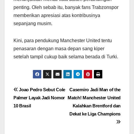
penting. Oleh sebab itu, banyak fans Trabzonspor
memberikan apresiasi atas kontribusinya
sepanjang musim.
Kini, para pendukung Manchester United tentu
penasaran dengan masa depan sang kiper
setelah tampil cukup baik selama berada di Turki.
Joao Pedro Sebut Cole
Casemiro Jadi Man of the
Palmer Layak Jadi Nomor
Match! Manchester United
10 Brasil
Kalahkan Brentford dan
Dekat ke Liga Champions