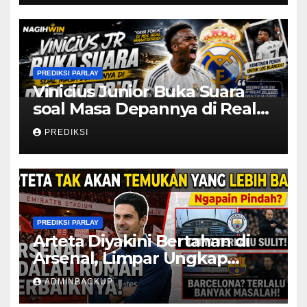
PREDIKSI PARLAY
Vinicius Junior Buka Suara
soal Masa Depannya di Real
Madrid, Arsenal Terus
PREDIKSI
Mengintai
PREDIKSI PARLAY
Arteta Diyakini Bertahan di
Arsenal, Limpar Ungkap
Alasannya
ADMINBACKUP