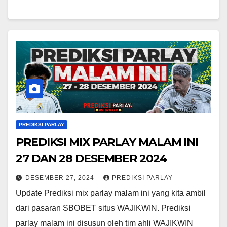
PREDIKSI PARLAY
PREDIKSI MIX PARLAY MALAM INI
27 DAN 28 DESEMBER 2024
DESEMBER 27, 2024
PREDIKSI PARLAY
Update Prediksi mix parlay malam ini yang kita ambil
dari pasaran SBOBET situs WAJIKWIN. Prediksi
parlay malam ini disusun oleh tim ahli WAJIKWIN