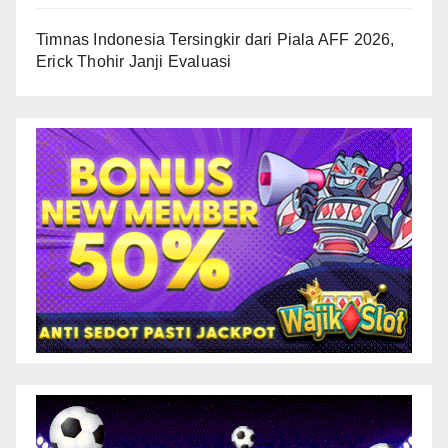
Timnas Indonesia Tersingkir dari Piala AFF 2026,
Erick Thohir Janji Evaluasi