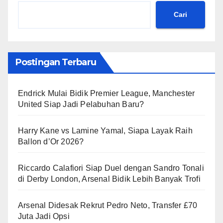
Cari
Postingan Terbaru
Endrick Mulai Bidik Premier League, Manchester
United Siap Jadi Pelabuhan Baru?
Harry Kane vs Lamine Yamal, Siapa Layak Raih
Ballon d’Or 2026?
Riccardo Calafiori Siap Duel dengan Sandro Tonali
di Derby London, Arsenal Bidik Lebih Banyak Trofi
Arsenal Didesak Rekrut Pedro Neto, Transfer £70
Juta Jadi Opsi