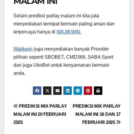
MALAM INI
Selain prediksi parlay malam ini kita juta
menyediakan termpat bermain paling aman dan
terpercaya hanya di
WAJIKWIN.
Wajikwin
juga menyediakan banyak Provider
pilihan seperti SBOBET, CMD368, SABA Sport
dan juga UboBet untuk kenyamanan bermain
anda.
PREDIKSI MIX PARLAY
PREDIKSI MIX PARLAY
MALAM INI 20 FEBRUARI
MALAM INI 16 DAN 17
2025
FEBRUARI 2025