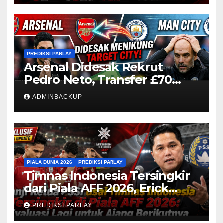
PREDIKSI PARLAY
Arsenal Didesak Rekrut
Pedro Neto, Transfer £70
Juta Jadi Opsi
ADMINBACKUP
PIALA DUNIA 2026
PREDIKSI PARLAY
Timnas Indonesia Tersingkir
dari Piala AFF 2026, Erick
Thohir Janji Evaluasi
PREDIKSI PARLAY