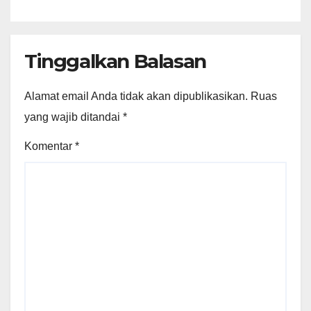
Tinggalkan Balasan
Alamat email Anda tidak akan dipublikasikan.
Ruas
yang wajib ditandai
*
Komentar
*