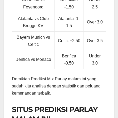
Feyenoord
-1.50
2.5
Atalanta vs Club
Atalanta -1-
Over 3.0
Brugge KV
1.5
Bayern Munich vs
Celtic +2.50
Over 3.5
Celtic
Benfica
Under
Benfica vs Monaco
-0.50
3.0
Demikian Prediksi Mix Parlay malam ini yang
sudah kita analisa dengan statistik dan peluang
kemenangan terbaik.
SITUS PREDIKSI PARLAY