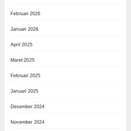
Februari 2026
Januari 2026
April 2025
Maret 2025
Februari 2025
Januari 2025
Desember 2024
November 2024