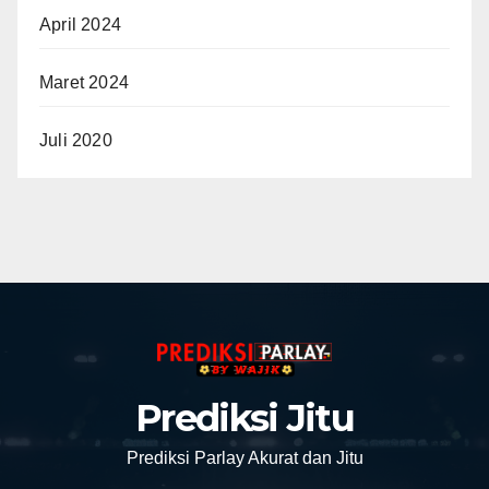
April 2024
Maret 2024
Juli 2020
Prediksi Jitu
Prediksi Parlay Akurat dan Jitu