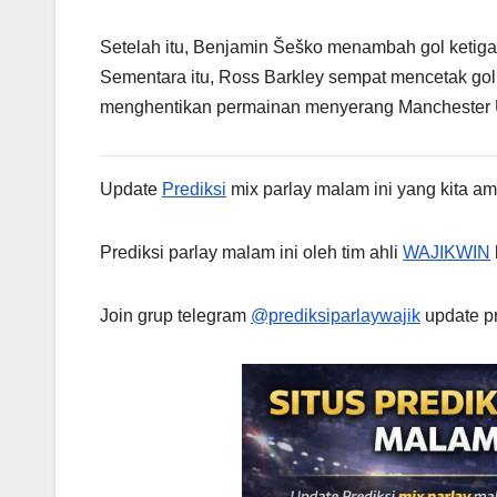
Setelah
itu,
Benjamin Šeško
menambah
gol
ketig
Sementara
itu,
Ross Barkley
sempat
mencetak
go
menghentikan
permainan
menyerang
Manchester
Update
Prediksi
mix parlay malam ini yang kita am
Prediksi parlay malam ini oleh tim ahli
WAJIKWIN
Join grup telegram
@prediksiparlaywajik
update pr