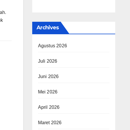
ah.
uk
Archives
Agustus 2026
Juli 2026
Juni 2026
Mei 2026
April 2026
Maret 2026