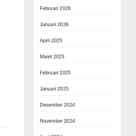
Februari 2026
Januari 2026
April 2025
Maret 2025
Februari 2025
Januari 2025
Desember 2024
November 2024