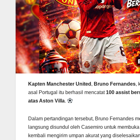
Kapten
Manchester United
,
Bruno Fernandes
,
asal
Portugal
itu
berhasil
mencatat
100
assist
be
atas
Aston Villa
.
Dalam
pertandingan
tersebut,
Bruno
Fernandes
m
langsung
disundul
oleh
Casemiro
untuk
membuk
kembali
mengirim
umpan
akurat
yang
diselesaika