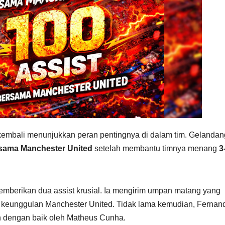
kembali
menunjukkan
peran
pentingnya
di
dalam
tim.
Gelandan
rsama
Manchester
United
setelah
membantu
timnya
menang
3
emberikan
dua
assist
krusial.
Ia
mengirim
umpan
matang
yang
a
keunggulan
Manchester
United.
Tidak
lama
kemudian,
Fernan
n
dengan
baik
oleh
Matheus Cunha
.