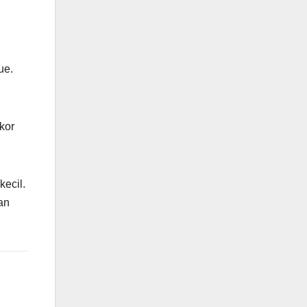
ue.
kor
kecil.
an