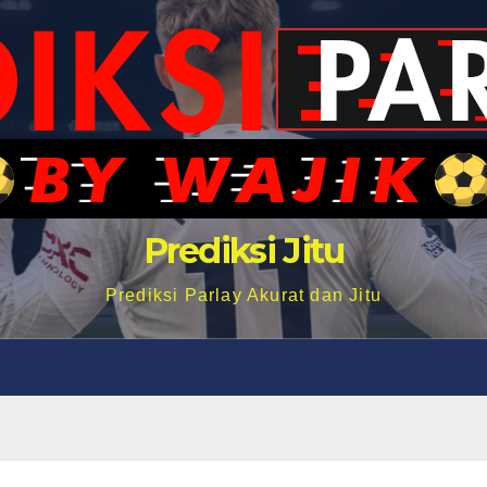
Prediksi Jitu
Prediksi Parlay Akurat dan Jitu