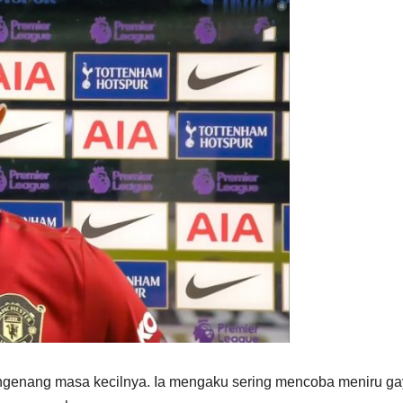
ngenang
masa
kecilnya.
Ia
mengaku
sering
mencoba
meniru
ga