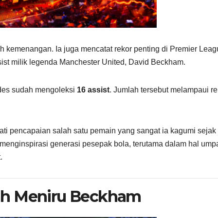
ih
kemenangan.
Ia
juga
mencatat
rekor
penting
di
Premier
Leag
sist
milik
legenda
Manchester
United,
David Beckham
.
des
sudah
mengoleksi
16
assist
.
Jumlah
tersebut
melampaui
re
ati
pencapaian
salah
satu
pemain
yang
sangat
ia
kagumi
sejak
menginspirasi
generasi
pesepak
bola,
terutama
dalam
hal
ump
.
ah
Meniru
Beckham