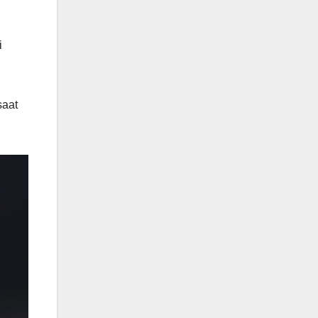
i
saat