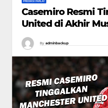
PREDIKSI PARLAY
Casemiro Resmi Ti
United di Akhir M
By
adminbackup