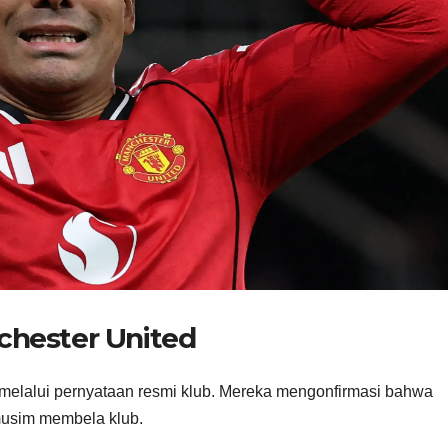
chester United
melalui pernyataan resmi klub. Mereka mengonfirmasi bahwa
musim membela klub.