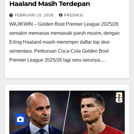
Haaland Masih Terdepan
FEBRUARI 15, 2026
PREDIKSI
WAJIKWIN – Golden Boot Premier League 2025/26
semakin memanas memasuki paruh musim, dengan
Erling Haaland masih memimpin daftar top skor
sementara. Perburuan Coca-Cola Golden Boot
Premier League 2025/26 lagi seru-serunya,…