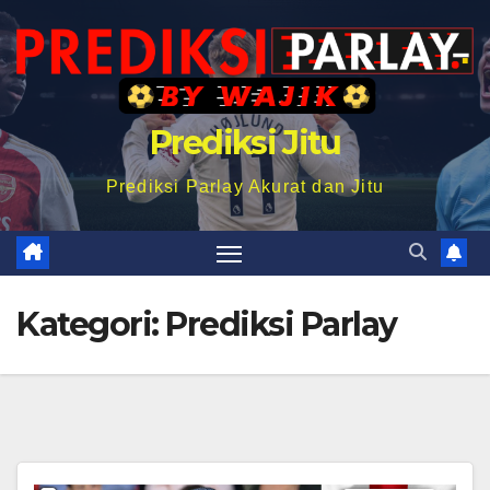
Prediksi Jitu
Prediksi Parlay Akurat dan Jitu
Kategori:
Prediksi Parlay