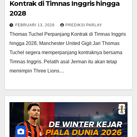
Kontrak di Timnas Inggris hingga
2028
FEBRUARI 13, 2026
PREDIKSI PARLAY
Thomas Tuchel Perpanjang Kontrak di Timnas Inggris
hingga 2028, Manchester United Gigit Jari Thomas
Tuchel segera memperpanjang kontraknya bersama
Timnas Inggris. Pelatih asal Jerman itu akan tetap
memimpin Three Lions…