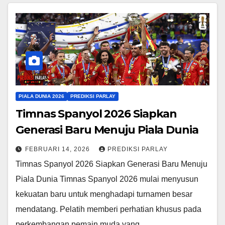
PIALA DUNIA 2026
PREDIKSI PARLAY
Timnas Spanyol 2026 Siapkan
Generasi Baru Menuju Piala Dunia
FEBRUARI 14, 2026
PREDIKSI PARLAY
Timnas Spanyol 2026 Siapkan Generasi Baru Menuju
Piala Dunia Timnas Spanyol 2026 mulai menyusun
kekuatan baru untuk menghadapi turnamen besar
mendatang. Pelatih memberi perhatian khusus pada
perkembangan pemain muda yang…