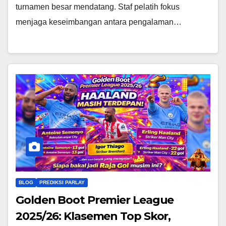
turnamen besar mendatang. Staf pelatih fokus
menjaga keseimbangan antara pengalaman…
BLOG
PREDIKSI PARLAY
Golden Boot Premier League
2025/26: Klasemen Top Skor,