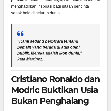
menghadirkan inspirasi bagi jutaan pencinta
sepak bola di seluruh dunia.
“Kami sedang berbicara tentang
pemain yang berada di atas opini
publik. Mereka adalah ikon dunia,”
kata Martinez.
Cristiano Ronaldo dan
Modric Buktikan Usia
Bukan Penghalang