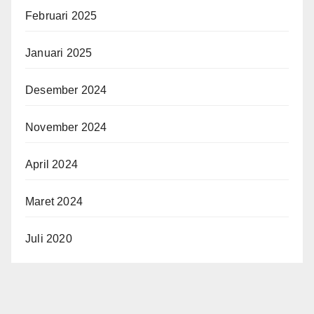
Februari 2025
Januari 2025
Desember 2024
November 2024
April 2024
Maret 2024
Juli 2020