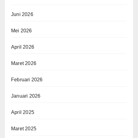
Juni 2026
Mei 2026
April 2026
Maret 2026
Februari 2026
Januari 2026
April 2025
Maret 2025