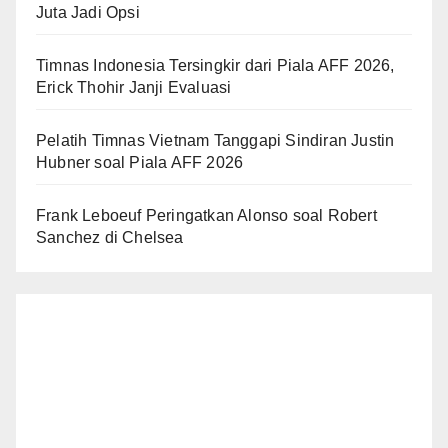
Juta Jadi Opsi
Timnas Indonesia Tersingkir dari Piala AFF 2026,
Erick Thohir Janji Evaluasi
Pelatih Timnas Vietnam Tanggapi Sindiran Justin
Hubner soal Piala AFF 2026
Frank Leboeuf Peringatkan Alonso soal Robert
Sanchez di Chelsea