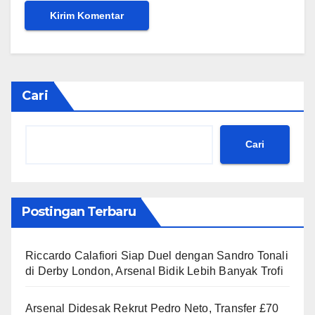
Cari
Cari
Postingan Terbaru
Riccardo Calafiori Siap Duel dengan Sandro Tonali
di Derby London, Arsenal Bidik Lebih Banyak Trofi
Arsenal Didesak Rekrut Pedro Neto, Transfer £70