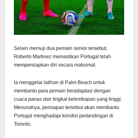
Selain memuji dua pemain senior tersebut,
Roberto Martinez memastikan Portugal telah
mempersiapkan diri secara maksimal.
Ia menggelar latihan di Palm Beach untuk
membantu para pemain beradaptasi dengan
cuaca panas dan tingkat kelembapan yang tinggi.
Menurutnya, persiapan tersebut akan membantu
Portugal menghadapi kondisi pertandingan di
Toronto.