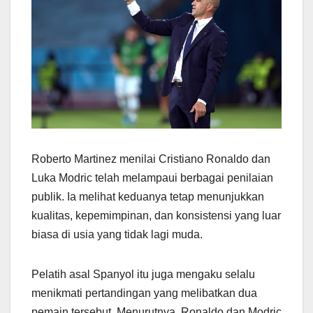
Roberto Martinez menilai Cristiano Ronaldo dan
Luka Modric telah melampaui berbagai penilaian
publik. Ia melihat keduanya tetap menunjukkan
kualitas, kepemimpinan, dan konsistensi yang luar
biasa di usia yang tidak lagi muda.
Pelatih asal Spanyol itu juga mengaku selalu
menikmati pertandingan yang melibatkan dua
pemain tersebut. Menurutnya, Ronaldo dan Modric