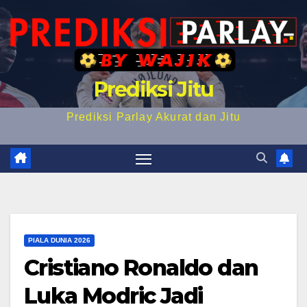
Prediksi Jitu
Prediksi Parlay Akurat dan Jitu
PIALA DUNIA 2026
Cristiano Ronaldo dan
Luka Modric Jadi