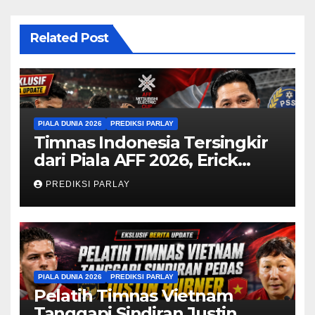
Related Post
PIALA DUNIA 2026
PREDIKSI PARLAY
Timnas Indonesia Tersingkir
dari Piala AFF 2026, Erick
Thohir Janji Evaluasi
PREDIKSI PARLAY
PIALA DUNIA 2026
PREDIKSI PARLAY
Pelatih Timnas Vietnam
Tanggapi Sindiran Justin