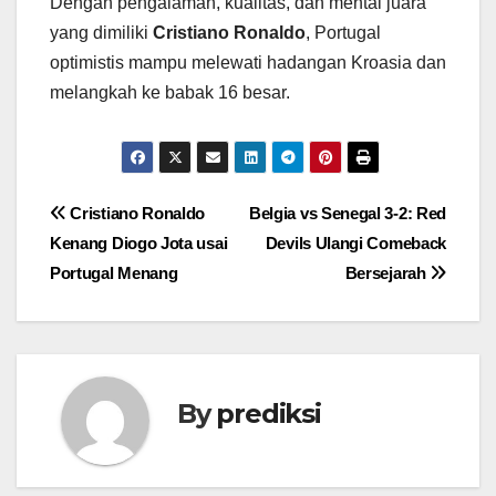
Dengan pengalaman, kualitas, dan mental juara
yang dimiliki
Cristiano Ronaldo
, Portugal
optimistis mampu melewati hadangan Kroasia dan
melangkah ke babak 16 besar.
Cristiano Ronaldo
Belgia vs Senegal 3-2: Red
Kenang Diogo Jota usai
Devils Ulangi Comeback
Portugal Menang
Bersejarah
By
prediksi