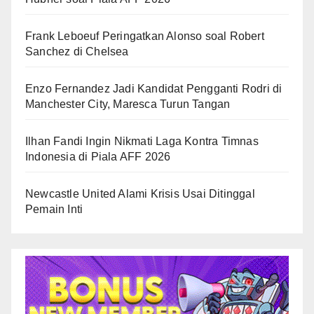
Frank Leboeuf Peringatkan Alonso soal Robert
Sanchez di Chelsea
Enzo Fernandez Jadi Kandidat Pengganti Rodri di
Manchester City, Maresca Turun Tangan
Ilhan Fandi Ingin Nikmati Laga Kontra Timnas
Indonesia di Piala AFF 2026
Newcastle United Alami Krisis Usai Ditinggal
Pemain Inti