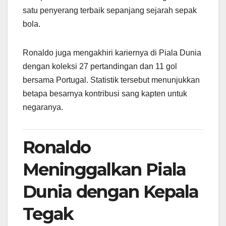
satu penyerang terbaik sepanjang sejarah sepak
bola.
Ronaldo juga mengakhiri kariernya di Piala Dunia
dengan koleksi 27 pertandingan dan 11 gol
bersama Portugal. Statistik tersebut menunjukkan
betapa besarnya kontribusi sang kapten untuk
negaranya.
Ronaldo
Meninggalkan Piala
Dunia dengan Kepala
Tegak