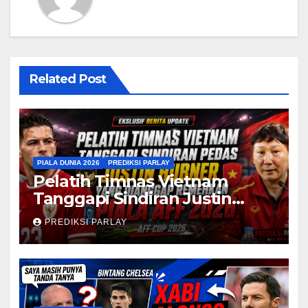
Related Post
PIALA DUNIA 2026
PREDIKSI PARLAY
Pelatih Timnas Vietnam
Tanggapi Sindiran Justin
Hubner soal Piala AFF 2026
PREDIKSI PARLAY