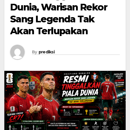
Dunia, Warisan Rekor
Sang Legenda Tak
Akan Terlupakan
By
prediksi