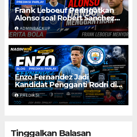
PREDIKSI PARLAY
Frank Leboeuf Peringatkan
Alonso soal Robert Sanchez
di Chelsea
ADMINBACKUP
BLOG
PREDIKSI PARLAY
Enzo Fernandez Jadi
Kandidat Pengganti Rodri di
Manchester City, Maresca
PREDIKSI
Turun Tangan
Tinggalkan Balasan