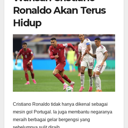
Ronaldo Akan Terus
Hidup
Cristiano Ronaldo tidak hanya dikenal sebagai
mesin gol Portugal. Ia juga membantu negaranya
meraih berbagai gelar bergengsi yang
sebelumnya sulit diraih.