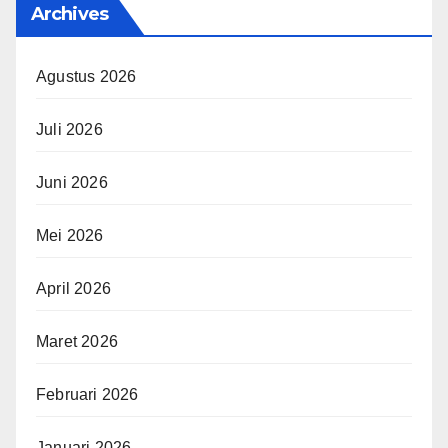
Archives
Agustus 2026
Juli 2026
Juni 2026
Mei 2026
April 2026
Maret 2026
Februari 2026
Januari 2026