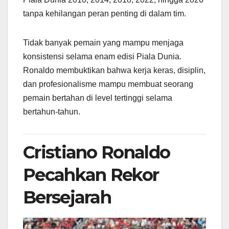
tanpa kehilangan peran penting di dalam tim.
Tidak banyak pemain yang mampu menjaga
konsistensi selama enam edisi Piala Dunia.
Ronaldo membuktikan bahwa kerja keras, disiplin,
dan profesionalisme mampu membuat seorang
pemain bertahan di level tertinggi selama
bertahun-tahun.
Cristiano Ronaldo
Pecahkan Rekor
Bersejarah