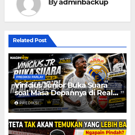
By
adminbackup
Related Post
PREDIKSI PARLAY
Vinicius Junior Buka Suara
soal Masa Depannya di Real
Madrid, Arsenal Terus
PREDIKSI
Mengintai