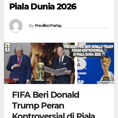
Piala Dunia 2026
By
Prediksi Parlay
FIFA Beri Donald
Trump Peran
Kontroversial di Piala