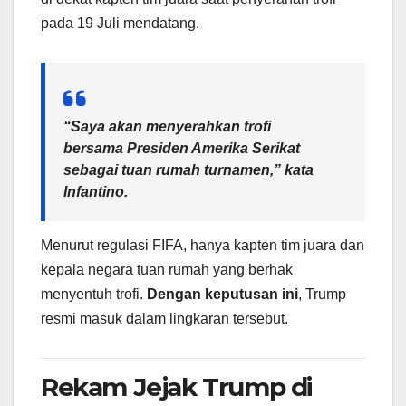
pada 19 Juli mendatang.
“Saya akan menyerahkan trofi
bersama Presiden Amerika Serikat
sebagai tuan rumah turnamen,” kata
Infantino.
Menurut regulasi FIFA, hanya kapten tim juara dan
kepala negara tuan rumah yang berhak
menyentuh trofi.
Dengan keputusan ini
, Trump
resmi masuk dalam lingkaran tersebut.
Rekam Jejak Trump di