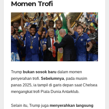
Momen Trofi
Trump
bukan sosok baru
dalam momen
penyerahan trofi.
Sebelumnya
, pada musim
panas 2025, ia tampil di garis depan saat Chelsea
mengangkat trofi Piala Dunia Antarklub.
Selain itu, Trump juga
menyerahkan langsung