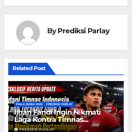
By
Prediksi Parlay
Related Post
PIALA DUNIA 2026
PREDIKSI PARLAY
Ilhan Fandi Ingin Nikmati
Laga Kontra Timnas
Indonesia di Piala AFF 2026
PREDIKSI PARLAY