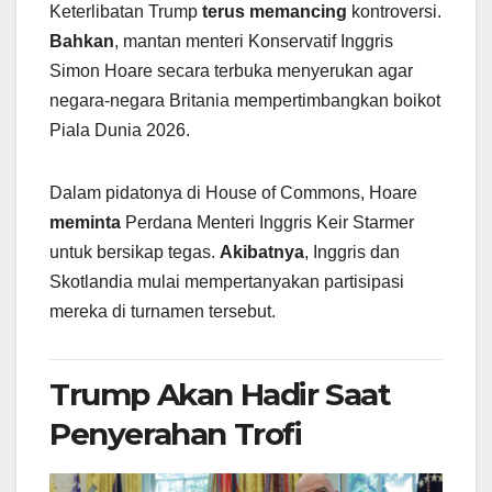
Keterlibatan Trump
terus memancing
kontroversi.
Bahkan
, mantan menteri Konservatif Inggris
Simon Hoare secara terbuka menyerukan agar
negara-negara Britania mempertimbangkan boikot
Piala Dunia 2026.
Dalam pidatonya di House of Commons, Hoare
meminta
Perdana Menteri Inggris Keir Starmer
untuk bersikap tegas.
Akibatnya
, Inggris dan
Skotlandia mulai mempertanyakan partisipasi
mereka di turnamen tersebut.
Trump Akan Hadir Saat
Penyerahan Trofi