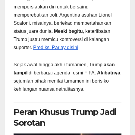
mempersiapkan diri untuk bersaing
memperebutkan trofi. Argentina asuhan Lionel
Scaloni, misalnya, bertekad mempertahankan
status juara dunia.
Meski begitu
, keterlibatan
Trump justru memicu kontroversi di kalangan
suporter.
Prediksi Parlay disini
Sejak awal hingga akhir turnamen, Trump
akan
tampil
di berbagai agenda resmi FIFA.
Akibatnya
,
sejumlah pihak menilai turnamen ini berisiko
kehilangan nuansa netralitasnya.
Peran Khusus Trump Jadi
Sorotan