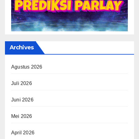
Archives
Agustus 2026
Juli 2026
Juni 2026
Mei 2026
April 2026