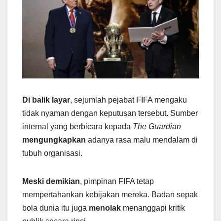
Di balik layar
, sejumlah pejabat FIFA mengaku
tidak nyaman dengan keputusan tersebut. Sumber
internal yang berbicara kepada
The Guardian
mengungkapkan
adanya rasa malu mendalam di
tubuh organisasi.
Meski demikian
, pimpinan FIFA tetap
mempertahankan kebijakan mereka. Badan sepak
bola dunia itu juga
menolak
menanggapi kritik