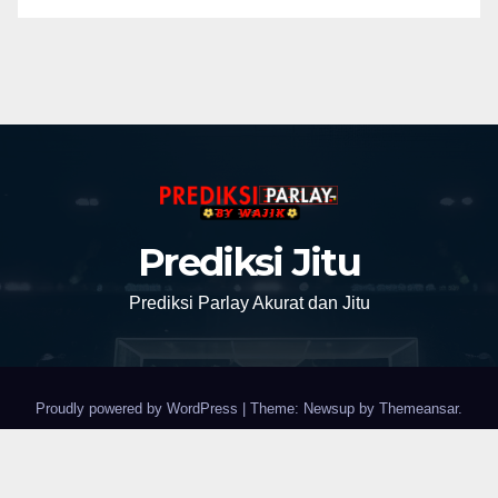
Prediksi Jitu
Prediksi Parlay Akurat dan Jitu
Proudly powered by WordPress
|
Theme: Newsup by
Themeansar
.
Prediksi Parlay
LiveSkor
UEFA Euro 2024