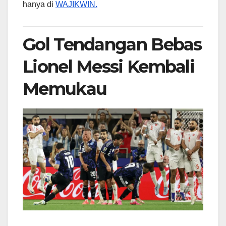
hanya di
WAJIKWIN.
Gol Tendangan Bebas
Lionel Messi Kembali
Memukau