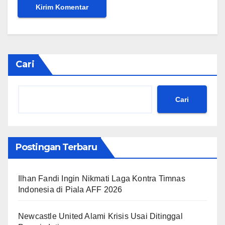
Cari
Cari
Postingan Terbaru
Ilhan Fandi Ingin Nikmati Laga Kontra Timnas
Indonesia di Piala AFF 2026
Newcastle United Alami Krisis Usai Ditinggal