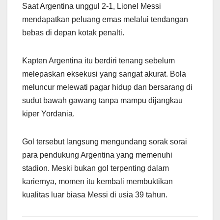
Saat Argentina unggul 2-1, Lionel Messi
mendapatkan peluang emas melalui tendangan
bebas di depan kotak penalti.
Kapten Argentina itu berdiri tenang sebelum
melepaskan eksekusi yang sangat akurat. Bola
meluncur melewati pagar hidup dan bersarang di
sudut bawah gawang tanpa mampu dijangkau
kiper Yordania.
Gol tersebut langsung mengundang sorak sorai
para pendukung Argentina yang memenuhi
stadion. Meski bukan gol terpenting dalam
kariernya, momen itu kembali membuktikan
kualitas luar biasa Messi di usia 39 tahun.