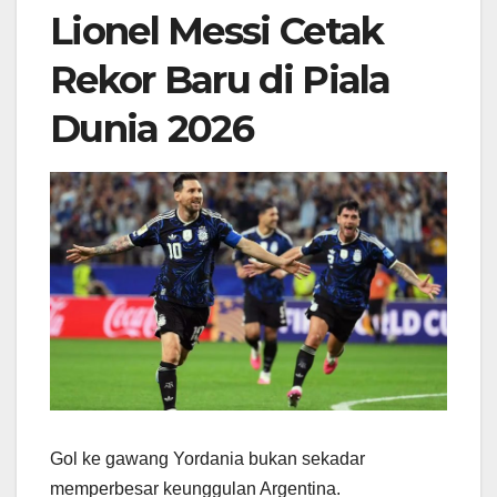
Lionel Messi Cetak
Rekor Baru di Piala
Dunia 2026
Gol ke gawang Yordania bukan sekadar
memperbesar keunggulan Argentina.