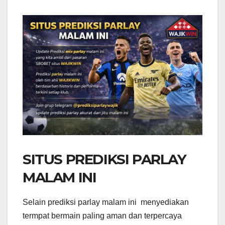
SITUS PREDIKSI PARLAY
MALAM INI
Selain prediksi parlay malam ini menyediakan
termpat bermain paling aman dan terpercaya