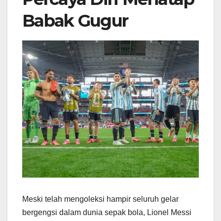
Babak Gugur
Meski telah mengoleksi hampir seluruh gelar
bergengsi dalam dunia sepak bola, Lionel Messi