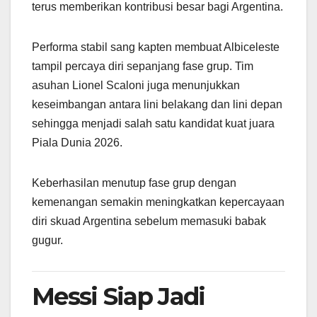
terus memberikan kontribusi besar bagi Argentina.
Performa stabil sang kapten membuat Albiceleste
tampil percaya diri sepanjang fase grup. Tim
asuhan Lionel Scaloni juga menunjukkan
keseimbangan antara lini belakang dan lini depan
sehingga menjadi salah satu kandidat kuat juara
Piala Dunia 2026.
Keberhasilan menutup fase grup dengan
kemenangan semakin meningkatkan kepercayaan
diri skuad Argentina sebelum memasuki babak
gugur.
Messi Siap Jadi