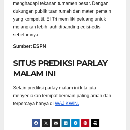
menghadapi tekanan turnamen besar. Dengan
dukungan publik tuan rumah dan materi pemain
yang kompetitif, El Tri memiliki peluang untuk
melangkah lebih jauh dibanding edisi-edisi
sebelumnya.
Sumber: ESPN
SITUS PREDIKSI PARLAY
MALAM INI
Selain prediksi parlay malam ini kita juta
menyediakan termpat bermain paling aman dan
terpercaya hanya di
WAJIKWIN.