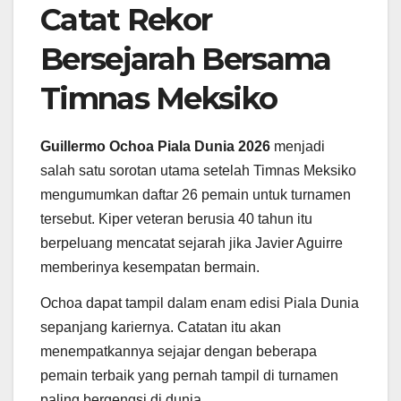
Catat Rekor
Bersejarah Bersama
Timnas Meksiko
Guillermo Ochoa Piala Dunia 2026
menjadi
salah satu sorotan utama setelah Timnas Meksiko
mengumumkan daftar 26 pemain untuk turnamen
tersebut. Kiper veteran berusia 40 tahun itu
berpeluang mencatat sejarah jika Javier Aguirre
memberinya kesempatan bermain.
Ochoa dapat tampil dalam enam edisi Piala Dunia
sepanjang kariernya. Catatan itu akan
menempatkannya sejajar dengan beberapa
pemain terbaik yang pernah tampil di turnamen
paling bergengsi di dunia.