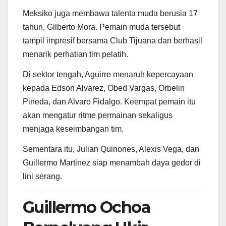
Meksiko juga membawa talenta muda berusia 17
tahun, Gilberto Mora. Pemain muda tersebut
tampil impresif bersama Club Tijuana dan berhasil
menarik perhatian tim pelatih.
Di sektor tengah, Aguirre menaruh kepercayaan
kepada Edson Alvarez, Obed Vargas, Orbelin
Pineda, dan Alvaro Fidalgo. Keempat pemain itu
akan mengatur ritme permainan sekaligus
menjaga keseimbangan tim.
Sementara itu, Julian Quinones, Alexis Vega, dan
Guillermo Martinez siap menambah daya gedor di
lini serang.
Guillermo Ochoa