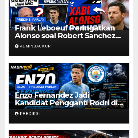
PREDIKSI PARLAY
Frank Leboeuf Peringatkan
Alonso soal Robert Sanchez
di Chelsea
ADMINBACKUP
BLOG
PREDIKSI PARLAY
Enzo Fernandez Jadi
Kandidat Pengganti Rodri di
Manchester City, Maresca
PREDIKSI
Turun Tangan