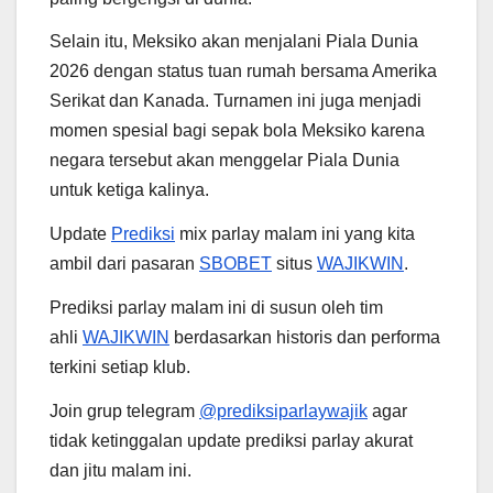
Selain itu, Meksiko akan menjalani Piala Dunia
2026 dengan status tuan rumah bersama Amerika
Serikat dan Kanada. Turnamen ini juga menjadi
momen spesial bagi sepak bola Meksiko karena
negara tersebut akan menggelar Piala Dunia
untuk ketiga kalinya.
Update
Prediksi
mix parlay malam ini yang kita
ambil dari pasaran
SBOBET
situs
WAJIKWIN
.
Prediksi parlay malam ini di susun oleh tim
ahli
WAJIKWIN
berdasarkan historis dan performa
terkini setiap klub.
Join grup telegram
@prediksiparlaywajik
agar
tidak ketinggalan update prediksi parlay akurat
dan jitu malam ini.