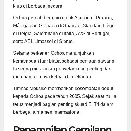
klub di berbagai negara.
Ochoa pernah bermain untuk Ajaccio di Prancis,
Málaga dan Granada di Spanyol, Standard Liège
di Belgia, Salernitana di Italia, AVS di Portugal,
serta AEL Limassol di Siprus.
Selama berkarier, Ochoa menunjukkan
kemampuan luar biasa sebagai penjaga gawang.
Ia sering melakukan penyelamatan penting dan
membantu timnya keluar dari tekanan.
Timnas Meksiko memberikan kesempatan debut
kepada Ochoa pada tahun 2005. Sejak saat itu, ia
terus menjadi bagian penting skuad El Tri dalam
berbagai turnamen internasional.
Penampilan Gemilang