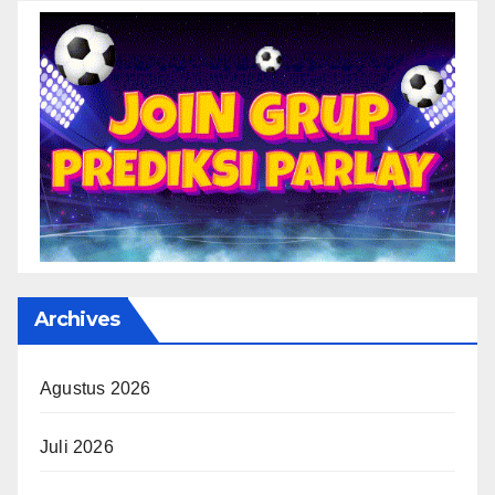
Archives
Agustus 2026
Juli 2026