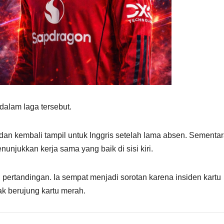
dalam laga tersebut.
n kembali tampil untuk Inggris setelah lama absen. Sementara
njukkan kerja sama yang baik di sisi kiri.
 pertandingan. Ia sempat menjadi sorotan karena insiden kartu
k berujung kartu merah.