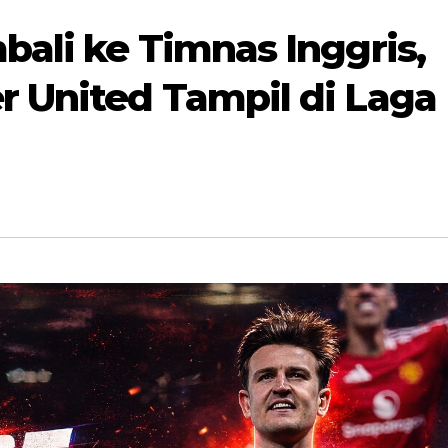
ali ke Timnas Inggris,
 United Tampil di Laga