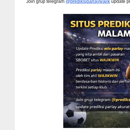
Join grup telegram
@prediksiparlaywajik
update pr