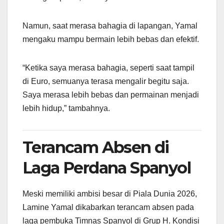
Namun, saat merasa bahagia di lapangan, Yamal
mengaku mampu bermain lebih bebas dan efektif.
“Ketika saya merasa bahagia, seperti saat tampil
di Euro, semuanya terasa mengalir begitu saja.
Saya merasa lebih bebas dan permainan menjadi
lebih hidup,” tambahnya.
Terancam Absen di
Laga Perdana Spanyol
Meski memiliki ambisi besar di Piala Dunia 2026,
Lamine Yamal dikabarkan terancam absen pada
laga pembuka Timnas Spanyol di Grup H. Kondisi