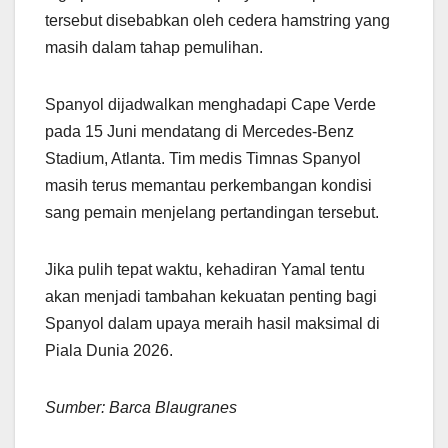
tersebut disebabkan oleh cedera hamstring yang
masih dalam tahap pemulihan.
Spanyol dijadwalkan menghadapi Cape Verde
pada 15 Juni mendatang di Mercedes-Benz
Stadium, Atlanta. Tim medis Timnas Spanyol
masih terus memantau perkembangan kondisi
sang pemain menjelang pertandingan tersebut.
Jika pulih tepat waktu, kehadiran Yamal tentu
akan menjadi tambahan kekuatan penting bagi
Spanyol dalam upaya meraih hasil maksimal di
Piala Dunia 2026.
Sumber: Barca Blaugranes