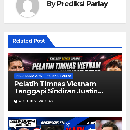
By
Prediksi Parlay
Related Post
PIALA DUNIA 2026
PREDIKSI PARLAY
Pelatih Timnas Vietnam
Tanggapi Sindiran Justin
Hubner soal Piala AFF 2026
PREDIKSI PARLAY