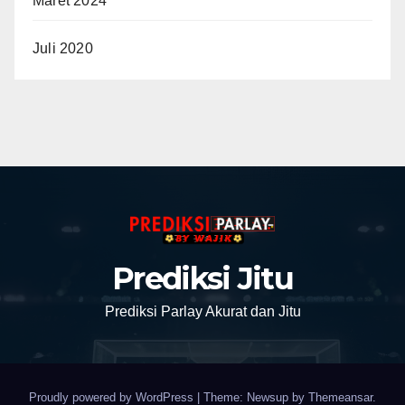
Maret 2024
Juli 2020
Prediksi Jitu
Prediksi Parlay Akurat dan Jitu
Proudly powered by WordPress
|
Theme: Newsup by
Themeansar
.