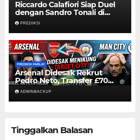
Riccardo Calafiori Siap Duel
dengan Sandro Tonali di
Derby London, Arsenal Bidik
PREDIKSI
Lebih Banyak Trofi
PREDIKSI PARLAY
Arsenal Didesak Rekrut
Pedro Neto, Transfer £70
Juta Jadi Opsi
ADMINBACKUP
Tinggalkan Balasan