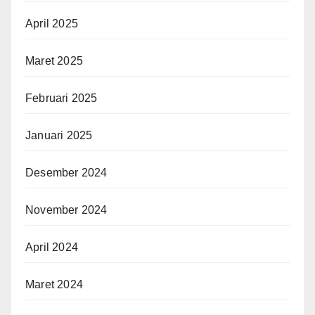
April 2025
Maret 2025
Februari 2025
Januari 2025
Desember 2024
November 2024
April 2024
Maret 2024