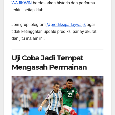
WAJIKWIN
berdasarkan historis dan performa
terkini setiap klub.
Join grup telegram
@prediksiparlaywajik
agar
tidak ketinggalan update prediksi parlay akurat
dan jitu malam ini.
Uji Coba Jadi Tempat
Mengasah Permainan