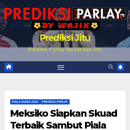
Prediksi Jitu
Prediksi Parlay Akurat dan Jitu
PIALA DUNIA 2026
PREDIKSI PARLAY
Meksiko Siapkan Skuad
Terbaik Sambut Piala