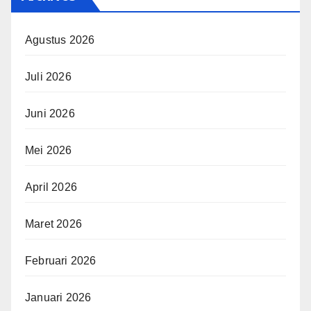
Agustus 2026
Juli 2026
Juni 2026
Mei 2026
April 2026
Maret 2026
Februari 2026
Januari 2026