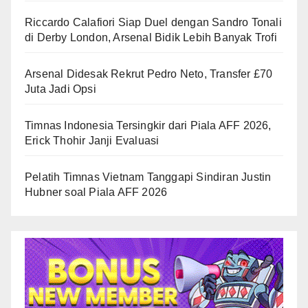
Riccardo Calafiori Siap Duel dengan Sandro Tonali
di Derby London, Arsenal Bidik Lebih Banyak Trofi
Arsenal Didesak Rekrut Pedro Neto, Transfer £70
Juta Jadi Opsi
Timnas Indonesia Tersingkir dari Piala AFF 2026,
Erick Thohir Janji Evaluasi
Pelatih Timnas Vietnam Tanggapi Sindiran Justin
Hubner soal Piala AFF 2026