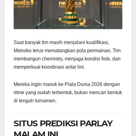
Saat banyak tim masih menjalani kualifikasi,
Meksiko terus mematangkan pola permainan. Tim
membangun chemistry, menjaga kondisi fisik, dan
memperkuat koordinasi antar lini.
Mereka ingin masuk ke Piala Dunia 2026 dengan
ritme yang sudah terbentuk, bukan mencari bentuk
di tengah turnamen.
SITUS PREDIKSI PARLAY
MALAM INI