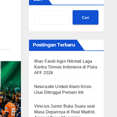
Cari
Postingan Terbaru
Ilhan Fandi Ingin Nikmati Laga
Kontra Timnas Indonesia di Piala
AFF 2026
Newcastle United Alami Krisis
Usai Ditinggal Pemain Inti
Vinicius Junior Buka Suara soal
Masa Depannya di Real Madrid,