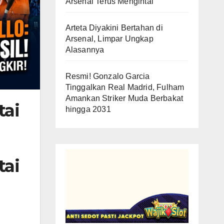
Arsenal Terus Mengintai
Arteta Diyakini Bertahan di
Arsenal, Limpar Ungkap
Alasannya
Resmi! Gonzalo Garcia
Tinggalkan Real Madrid, Fulham
Amankan Striker Muda Berbakat
tai
hingga 2031
tai