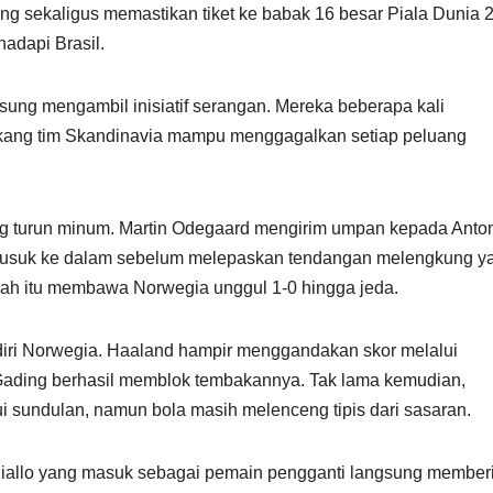
 sekaligus memastikan tiket ke babak 16 besar Piala Dunia 
adapi Brasil.
gsung mengambil inisiatif serangan. Mereka beberapa kali
akang tim Skandinavia mampu menggagalkan setiap peluang
 turun minum. Martin Odegaard mengirim umpan kepada Anto
 menusuk ke dalam sebelum melepaskan tendangan melengkung y
dah itu membawa Norwegia unggul 1-0 hingga jeda.
iri Norwegia. Haaland hampir menggandakan skor melalui
ai Gading berhasil memblok tembakannya. Tak lama kemudian,
ui sundulan, namun bola masih melenceng tipis dari sasaran.
Diallo yang masuk sebagai pemain pengganti langsung member