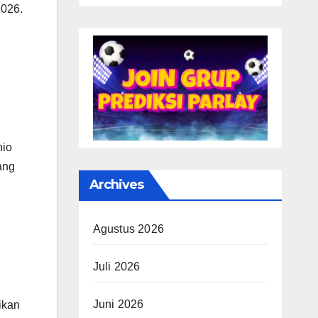
2026.
nio
ang
Archives
Agustus 2026
Juli 2026
Juni 2026
ikan