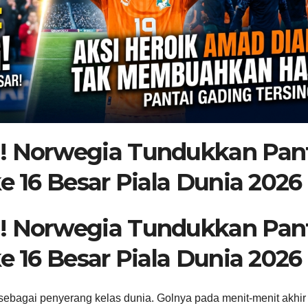
u! Norwegia Tundukkan Pan
e 16 Besar Piala Dunia 2026
u! Norwegia Tundukkan Pan
e 16 Besar Piala Dunia 2026
sebagai penyerang kelas dunia. Golnya pada menit-menit akhir