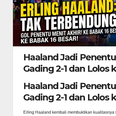
Haaland Jadi Penent
Gading 2-1 dan Lolos k
Haaland Jadi Penent
Gading 2-1 dan Lolos k
Erling Haaland kembali membuktikan kualitasnya 