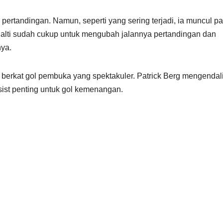
ertandingan. Namun, seperti yang sering terjadi, ia muncul p
nalti sudah cukup untuk mengubah jalannya pertandingan dan
ya.
f berkat gol pembuka yang spektakuler. Patrick Berg mengendal
sist penting untuk gol kemenangan.