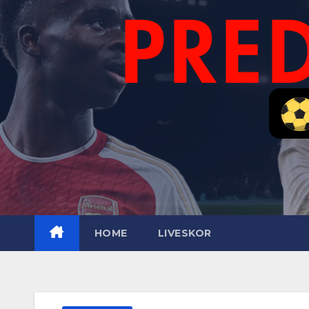
HOME
LIVESKOR