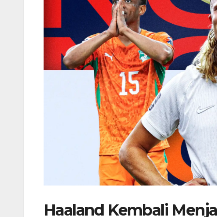
Haaland Kembali Menj