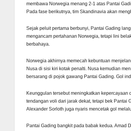
membawa Norwegia menang 2-1 atas Pantai Gading
Pada fase berikutnya, tim Skandinavia akan mengh
Sejak peluit pertama berbunyi, Pantai Gading lan
mengancam pertahanan Norwegia, tetapi lini bel
berbahaya.
Norwegia akhirnya memecah kebuntuan menjelang
Nusa di sisi kiri kotak penalti. Nusa kemudian
bersarang di pojok gawang Pantai Gading. Gol in
Keunggulan tersebut meningkatkan kepercayaan d
tendangan voli dari jarak dekat, tetapi bek Pant
Alexander Sorloth juga nyaris mencetak gol melal
Pantai Gading bangkit pada babak kedua. Amad 