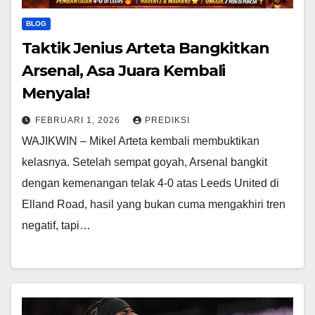
BLOG
Taktik Jenius Arteta Bangkitkan
Arsenal, Asa Juara Kembali
Menyala!
FEBRUARI 1, 2026
PREDIKSI
WAJIKWIN – Mikel Arteta kembali membuktikan
kelasnya. Setelah sempat goyah, Arsenal bangkit
dengan kemenangan telak 4-0 atas Leeds United di
Elland Road, hasil yang bukan cuma mengakhiri tren
negatif, tapi…