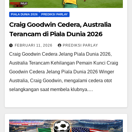
PIALA DUNIA 2026
PREDIKSI PARLAY
Craig Goodwin Cedera, Australia
Terancam di Piala Dunia 2026
FEBRUARI 11, 2026
PREDIKSI PARLAY
Craig Goodwin Cedera Jelang Piala Dunia 2026,
Australia Terancam Kehilangan Pemain Kunci Craig
Goodwin Cedera Jelang Piala Dunia 2026 Winger
Australia, Craig Goodwin, mengalami cedera otot
selangkangan saat membela klubnya.…