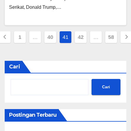
Serikat, Donald Trump,…
1
…
40
41
42
…
58
Cari
Cari
Postingan Terbaru