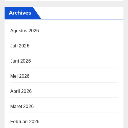
Archives
Agustus 2026
Juli 2026
Juni 2026
Mei 2026
April 2026
Maret 2026
Februari 2026