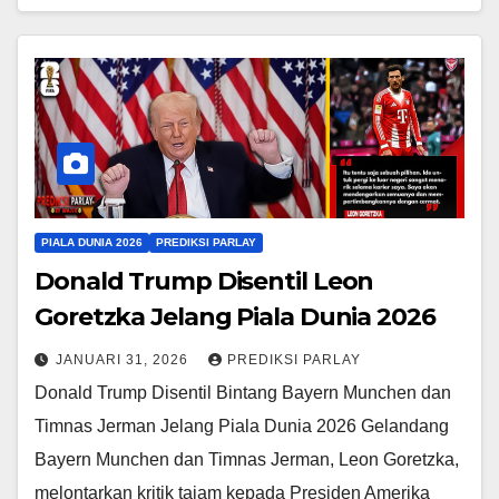
PIALA DUNIA 2026
PREDIKSI PARLAY
Donald Trump Disentil Leon
Goretzka Jelang Piala Dunia 2026
JANUARI 31, 2026
PREDIKSI PARLAY
Donald Trump Disentil Bintang Bayern Munchen dan
Timnas Jerman Jelang Piala Dunia 2026 Gelandang
Bayern Munchen dan Timnas Jerman, Leon Goretzka,
melontarkan kritik tajam kepada Presiden Amerika