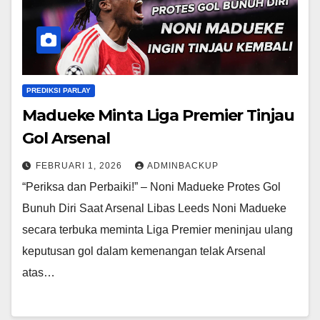
PREDIKSI PARLAY
Madueke Minta Liga Premier Tinjau
Gol Arsenal
FEBRUARI 1, 2026
ADMINBACKUP
“Periksa dan Perbaiki!” – Noni Madueke Protes Gol
Bunuh Diri Saat Arsenal Libas Leeds Noni Madueke
secara terbuka meminta Liga Premier meninjau ulang
keputusan gol dalam kemenangan telak Arsenal
atas…