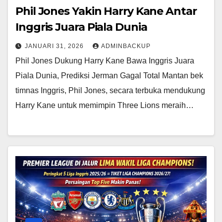
Phil Jones Yakin Harry Kane Antar
Inggris Juara Piala Dunia
JANUARI 31, 2026
ADMINBACKUP
Phil Jones Dukung Harry Kane Bawa Inggris Juara
Piala Dunia, Prediksi Jerman Gagal Total Mantan bek
timnas Inggris, Phil Jones, secara terbuka mendukung
Harry Kane untuk memimpin Three Lions meraih…