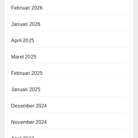
Februari 2026
Januari 2026
April 2025
Maret 2025
Februari 2025
Januari 2025
Desember 2024
November 2024