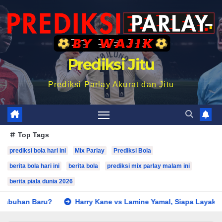
Prediksi Jitu
Prediksi Parlay Akurat dan Jitu
Top Tags
prediksi bola hari ini
Mix Parlay
Prediksi Bola
berita bola hari ini
berita bola
prediksi mix parlay malam ini
berita piala dunia 2026
u?
Harry Kane vs Lamine Yamal, Siapa Layak Raih Ballon d’