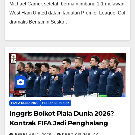
Michael Carrick setelah bermain imbang 1-1 melawan
West Ham United dalam lanjutan Premier League. Gol
dramatis Benjamin Sesko…
PIALA DUNIA 2026
PREDIKSI PARLAY
Inggris Boikot Piala Dunia 2026?
Kontrak FIFA Jadi Penghalang
FEBRUARI 1, 2026
PREDIKSI PARLAY