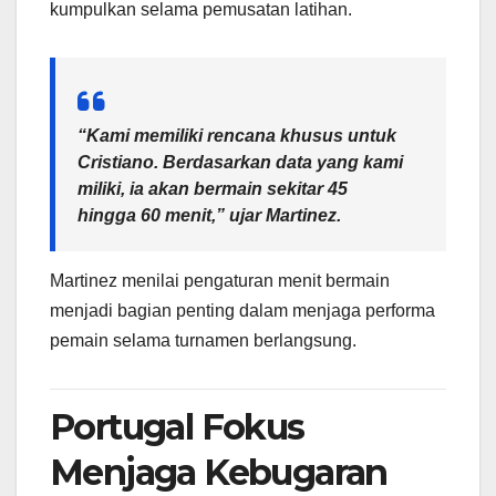
kumpulkan selama pemusatan latihan.
“Kami memiliki rencana khusus untuk
Cristiano. Berdasarkan data yang kami
miliki, ia akan bermain sekitar 45
hingga 60 menit,” ujar Martinez.
Martinez menilai pengaturan menit bermain
menjadi bagian penting dalam menjaga performa
pemain selama turnamen berlangsung.
Portugal Fokus
Menjaga Kebugaran