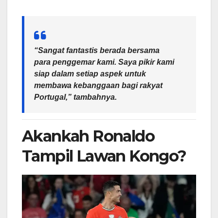
“Sangat fantastis berada bersama
para penggemar kami. Saya pikir kami
siap dalam setiap aspek untuk
membawa kebanggaan bagi rakyat
Portugal,” tambahnya.
Akankah Ronaldo
Tampil Lawan Kongo?