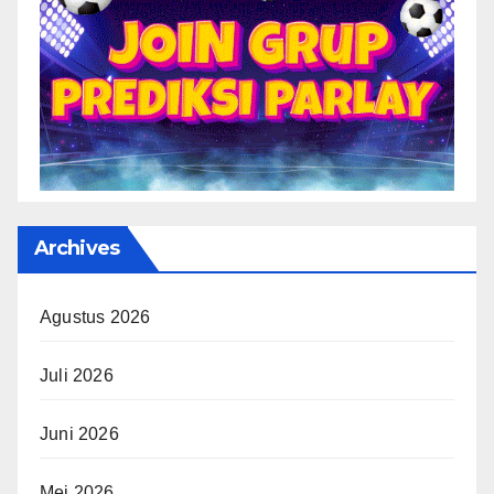
Archives
Agustus 2026
Juli 2026
Juni 2026
Mei 2026