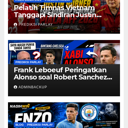
Pelatih Timnas Vietnam
Tanggapi Sindiran Justin
Hubner soal Piala AFF 2026
PREDIKSI PARLAY
PREDIKSI PARLAY
Frank Leboeuf Peringatkan
Alonso soal Robert Sanchez
di Chelsea
ADMINBACKUP
BLOG
PREDIKSI PARLAY