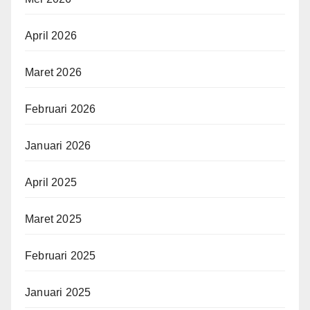
April 2026
Maret 2026
Februari 2026
Januari 2026
April 2025
Maret 2025
Februari 2025
Januari 2025