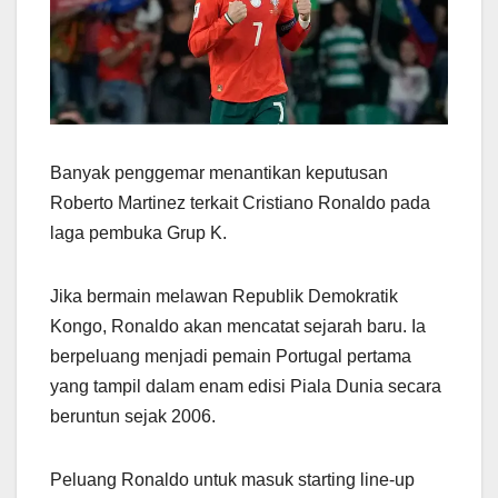
Banyak penggemar menantikan keputusan
Roberto Martinez terkait Cristiano Ronaldo pada
laga pembuka Grup K.
Jika bermain melawan Republik Demokratik
Kongo, Ronaldo akan mencatat sejarah baru. Ia
berpeluang menjadi pemain Portugal pertama
yang tampil dalam enam edisi Piala Dunia secara
beruntun sejak 2006.
Peluang Ronaldo untuk masuk starting line-up