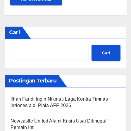
Cari
Cari
Postingan Terbaru
Ilhan Fandi Ingin Nikmati Laga Kontra Timnas
Indonesia di Piala AFF 2026
Newcastle United Alami Krisis Usai Ditinggal
Pemain Inti