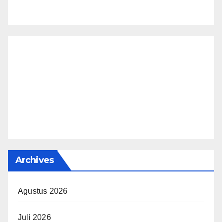
Archives
Agustus 2026
Juli 2026