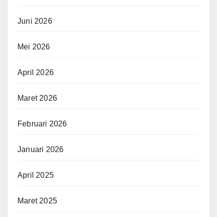
Juni 2026
Mei 2026
April 2026
Maret 2026
Februari 2026
Januari 2026
April 2025
Maret 2025