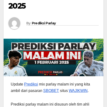
2025
By
Prediksi Parlay
Update
Prediksi
mix parlay malam ini yang kita
ambil dari pasaran
SBOBET
situs
WAJIKWIN
.
Prediksi parlay malam ini disusun oleh tim ahli