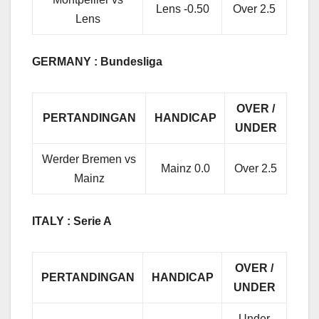
Lens -0.50
Over 2.5
Lens
GERMANY : Bundesliga
OVER /
PERTANDINGAN
HANDICAP
UNDER
Werder Bremen vs
Mainz 0.0
Over 2.5
Mainz
ITALY : Serie A
OVER /
PERTANDINGAN
HANDICAP
UNDER
Under