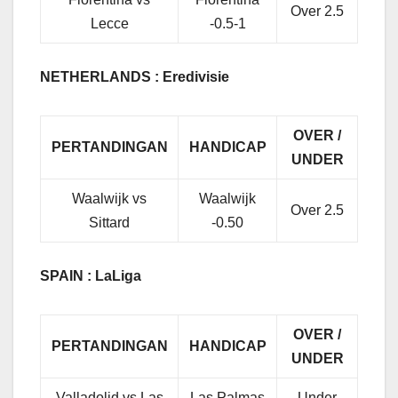
Over 2.5
Lecce
-0.5-1
NETHERLANDS : Eredivisie
OVER /
PERTANDINGAN
HANDICAP
UNDER
Waalwijk vs
Waalwijk
Over 2.5
Sittard
-0.50
SPAIN : LaLiga
OVER /
PERTANDINGAN
HANDICAP
UNDER
Valladolid vs Las
Las Palmas
Under