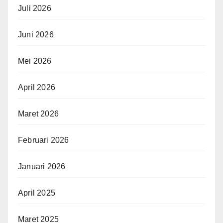
Juli 2026
Juni 2026
Mei 2026
April 2026
Maret 2026
Februari 2026
Januari 2026
April 2025
Maret 2025