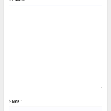
Nama
*