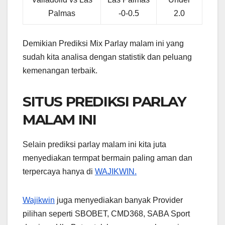
Palmas
-0-0.5
2.0
Demikian Prediksi Mix Parlay malam ini yang
sudah kita analisa dengan statistik dan peluang
kemenangan terbaik.
SITUS PREDIKSI PARLAY
MALAM INI
Selain prediksi parlay malam ini kita juta
menyediakan termpat bermain paling aman dan
terpercaya hanya di
WAJIKWIN.
Wajikwin
juga menyediakan banyak Provider
pilihan seperti SBOBET, CMD368, SABA Sport