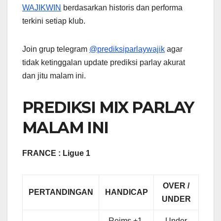
WAJIKWIN
berdasarkan historis dan performa
terkini setiap klub.
Join grup telegram
@prediksiparlaywajik
agar
tidak ketinggalan update prediksi parlay akurat
dan jitu malam ini.
PREDIKSI MIX PARLAY
MALAM INI
FRANCE : Ligue 1
OVER /
PERTANDINGAN
HANDICAP
UNDER
Reims +1-
Under