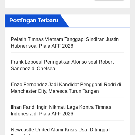
Postingan Terbaru
Pelatih Timnas Vietnam Tanggapi Sindiran Justin
Hubner soal Piala AFF 2026
Frank Leboeuf Peringatkan Alonso soal Robert
Sanchez di Chelsea
Enzo Fernandez Jadi Kandidat Pengganti Rodri di
Manchester City, Maresca Turun Tangan
Ilhan Fandi Ingin Nikmati Laga Kontra Timnas
Indonesia di Piala AFF 2026
Newcastle United Alami Krisis Usai Ditinggal