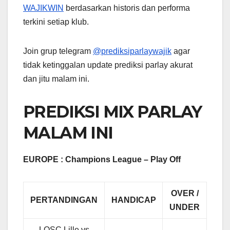
WAJIKWIN
berdasarkan historis dan performa
terkini setiap klub.
Join grup telegram
@prediksiparlaywajik
agar
tidak ketinggalan update prediksi parlay akurat
dan jitu malam ini.
PREDIKSI MIX PARLAY
MALAM INI
EUROPE : Champions League – Play Off
OVER /
PERTANDINGAN
HANDICAP
UNDER
LOSC Lille vs