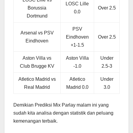
LOSC Lille
Borussia
Over 2.5
0.0
Dortmund
PSV
Arsenal vs PSV
Eindhoven
Over 2.5
Eindhoven
+1-1.5
Aston Villa vs
Aston Villa
Under
Club Brugge KV
-1.0
2.5-3
Atletico Madrid vs
Atletico
Under
Real Madrid
Madrid 0.0
3.0
Demikian Prediksi Mix Parlay malam ini yang
sudah kita analisa dengan statistik dan peluang
kemenangan terbaik.