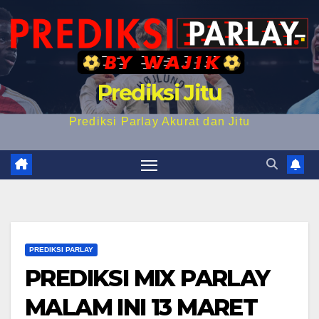
Prediksi Jitu
Prediksi Parlay Akurat dan Jitu
PREDIKSI PARLAY
PREDIKSI MIX PARLAY
MALAM INI 13 MARET