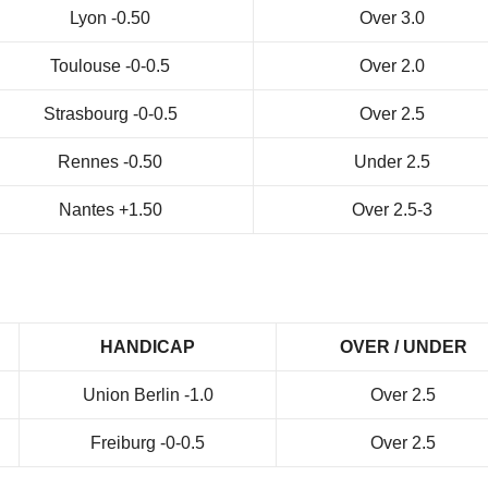
Lyon -0.50
Over 3.0
Toulouse -0-0.5
Over 2.0
Strasbourg -0-0.5
Over 2.5
Rennes -0.50
Under 2.5
Nantes +1.50
Over 2.5-3
HANDICAP
OVER / UNDER
Union Berlin -1.0
Over 2.5
Freiburg -0-0.5
Over 2.5