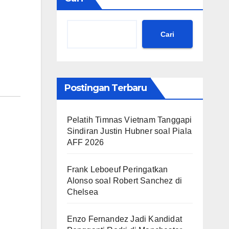
Cari
Postingan Terbaru
Pelatih Timnas Vietnam Tanggapi
Sindiran Justin Hubner soal Piala
AFF 2026
Frank Leboeuf Peringatkan
Alonso soal Robert Sanchez di
Chelsea
Enzo Fernandez Jadi Kandidat