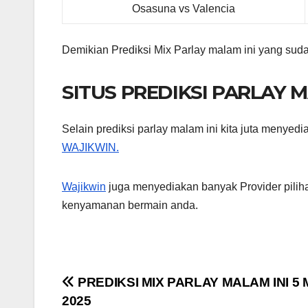
Osasuna vs Valencia
Demikian Prediksi Mix Parlay malam ini yang suda
SITUS PREDIKSI PARLAY M
Selain prediksi parlay malam ini kita juta menyed
WAJIKWIN.
Wajikwin
juga menyediakan banyak Provider pili
kenyamanan bermain anda.
PREDIKSI MIX PARLAY MALAM INI 5
2025