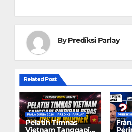
By
Prediksi Parlay
Related Post
PIALA DUNIA 2026
PREDIKSI PARLAY
PREDIKSI
Pelatih Timnas
Fran
Vietnam Tanggapi
Peri