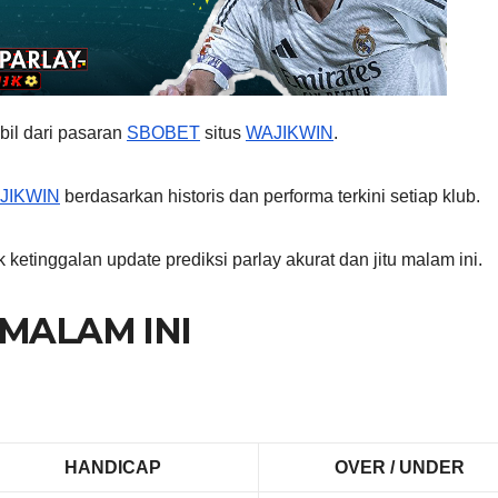
bil dari pasaran
SBOBET
situs
WAJIKWIN
.
JIKWIN
berdasarkan historis dan performa terkini setiap klub.
k ketinggalan update prediksi parlay akurat dan jitu malam ini.
 MALAM INI
HANDICAP
OVER / UNDER