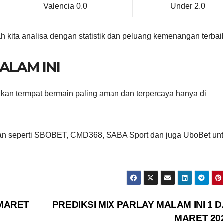
Valencia 0.0
Under 2.0
h kita analisa dengan statistik dan peluang kemenangan terbai
ALAM INI
iakan termpat bermain paling aman dan terpercaya hanya di
han seperti SBOBET, CMD368, SABA Sport dan juga UboBet un
 MARET
PREDIKSI MIX PARLAY MALAM INI 1 D
MARET 20