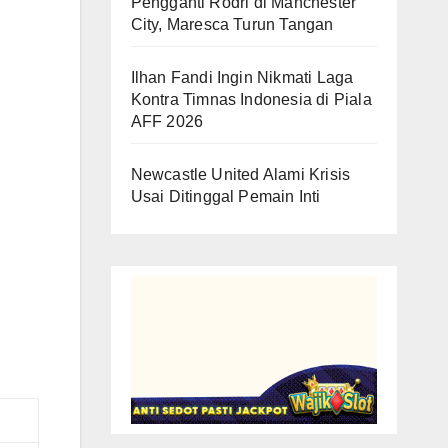
Pengganti Rodri di Manchester
City, Maresca Turun Tangan
Ilhan Fandi Ingin Nikmati Laga
Kontra Timnas Indonesia di Piala
AFF 2026
Newcastle United Alami Krisis
Usai Ditinggal Pemain Inti