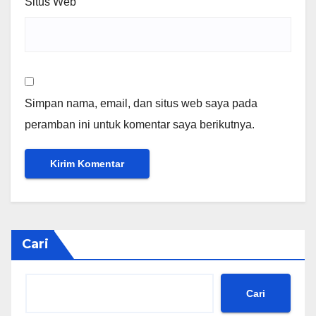
Situs Web
Simpan nama, email, dan situs web saya pada
peramban ini untuk komentar saya berikutnya.
Cari
Cari