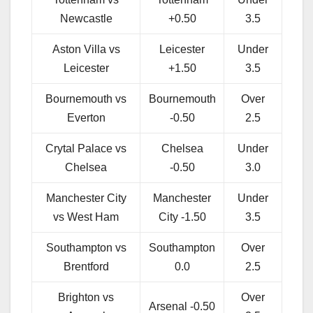
Newcastle
+0.50
3.5
Aston Villa vs
Leicester
Under
Leicester
+1.50
3.5
Bournemouth vs
Bournemouth
Over
Everton
-0.50
2.5
Crytal Palace vs
Chelsea
Under
Chelsea
-0.50
3.0
Manchester City
Manchester
Under
vs West Ham
City -1.50
3.5
Southampton vs
Southampton
Over
Brentford
0.0
2.5
Brighton vs
Over
Arsenal -0.50