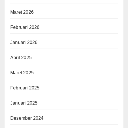
Maret 2026
Februari 2026
Januari 2026
April 2025
Maret 2025
Februari 2025
Januari 2025
Desember 2024