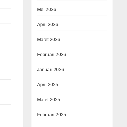
Mei 2026
April 2026
Maret 2026
Februari 2026
Januari 2026
April 2025
Maret 2025
Februari 2025