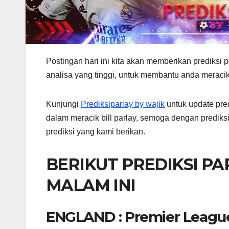
Postingan hari ini kita akan memberikan prediksi p
analisa yang tinggi, untuk membantu anda meracik 
Kunjungi
Prediksiparlay by wajik
untuk update pred
dalam meracik bill parlay, semoga dengan predi
prediksi yang kami berikan.
BERIKUT PREDIKSI PA
MALAM INI
ENGLAND : Premier Leagu