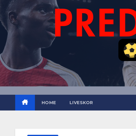
HOME
LIVESKOR