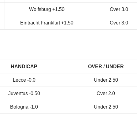
Wolfsburg +1.50
Over 3.0
Eintracht Frankfurt +1.50
Over 3.0
HANDICAP
OVER / UNDER
Lecce -0.0
Under 2.50
Juventus -0.50
Over 2.0
Bologna -1.0
Under 2.50