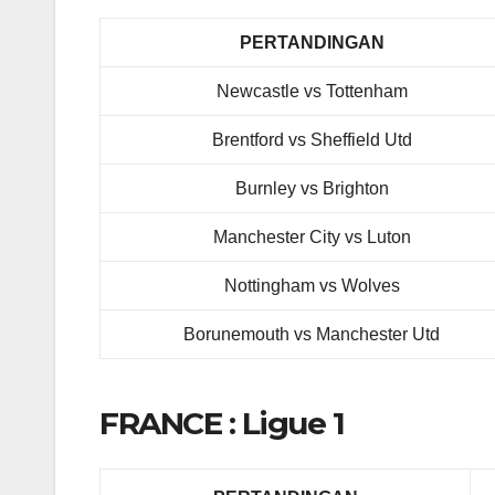
PERTANDINGAN
Newcastle vs Tottenham
Brentford vs Sheffield Utd
Burnley vs Brighton
Manchester City vs Luton
Nottingham vs Wolves
Borunemouth vs Manchester Utd
FRANCE : Ligue 1