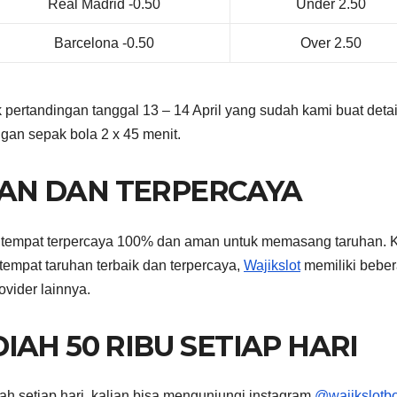
Real Madrid -0.50
Under 2.50
Barcelona -0.50
Over 2.50
 pertandingan tanggal 13 – 14 April yang sudah kami buat detai
ingan sepak bola 2 x 45 menit.
AN DAN TERPERCAYA
butuh tempat terpercaya 100% dan aman untuk memasang taruhan. 
tempat taruhan terbaik dan terpercaya,
Wajikslot
memiliki bebe
vider lainnya.
IAH 50 RIBU SETIAP HARI
iah setiap hari, kalian bisa mengunjungi instagram
@wajikslotb