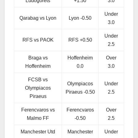
Ludogorets
+1.50
3.0
Under
Qarabag vs Lyon
Lyon -0.50
3.0
Under
RFS vs PAOK
RFS +0.50
2.5
Braga vs
Hoffenheim
Over
Hoffenheim
0.0
3.0
FCSB vs
Olympiacos
Under
Olympiacos
Piraeus -0.50
2.5
Piraeus
Ferencvaros vs
Ferencvaros
Over
Malmo FF
-0.50
2.5
Manchester Utd
Manchester
Under