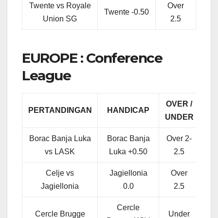
Twente vs Royale
Over
Twente -0.50
Union SG
2.5
EUROPE : Conference
League
OVER /
PERTANDINGAN
HANDICAP
UNDER
Borac Banja Luka
Borac Banja
Over 2-
vs LASK
Luka +0.50
2.5
Celje vs
Jagiellonia
Over
Jagiellonia
0.0
2.5
Cercle
Cercle Brugge
Under