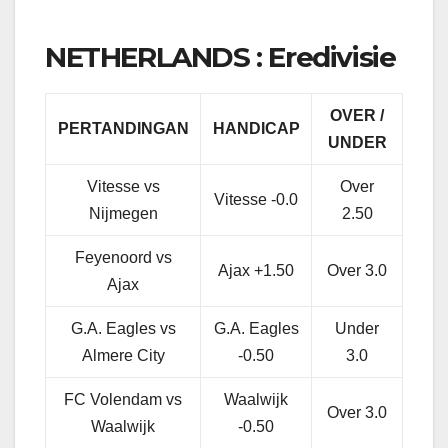
NETHERLANDS : Eredivisie
OVER /
PERTANDINGAN
HANDICAP
UNDER
Vitesse vs
Over
Vitesse -0.0
Nijmegen
2.50
Feyenoord vs
Ajax +1.50
Over 3.0
Ajax
G.A. Eagles vs
G.A. Eagles
Under
Almere City
-0.50
3.0
FC Volendam vs
Waalwijk
Over 3.0
Waalwijk
-0.50