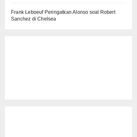
Frank Leboeuf Peringatkan Alonso soal Robert
Sanchez di Chelsea