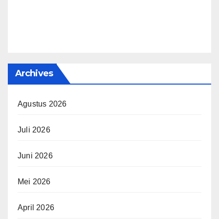
Archives
Agustus 2026
Juli 2026
Juni 2026
Mei 2026
April 2026