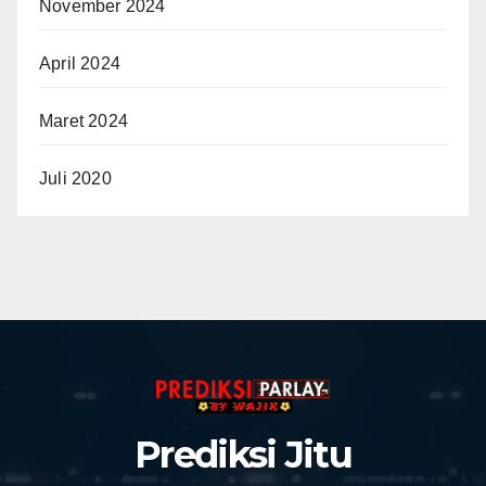
November 2024
April 2024
Maret 2024
Juli 2020
Prediksi Jitu