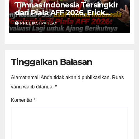
Timnas Indonesia Tersingkir
dari Piala AFF 2026, Erick
Thohir Janji Evaluasi
PREDIKSI PARLAY
Tinggalkan Balasan
Alamat email Anda tidak akan dipublikasikan.
Ruas
yang wajib ditandai
*
Komentar
*