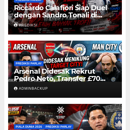
Riccardo Calafiori Siap Duel
dengan Sandro Tonali di
Derby London, Arsenal Bidik
PREDIKSI
Lebih Banyak Trofi
PREDIKSI PARLAY
Arsenal Didesak Rekrut
Pedro Neto, Transfer £70
Juta Jadi Opsi
ADMINBACKUP
PIALA DUNIA 2026
PREDIKSI PARLAY