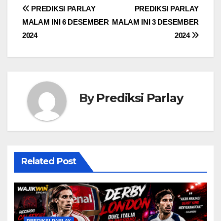
PREDIKSI PARLAY
PREDIKSI PARLAY
MALAM INI 6 DESEMBER
MALAM INI 3 DESEMBER
2024
2024
By
Prediksi Parlay
Related Post
PREDIKSI PARLAY