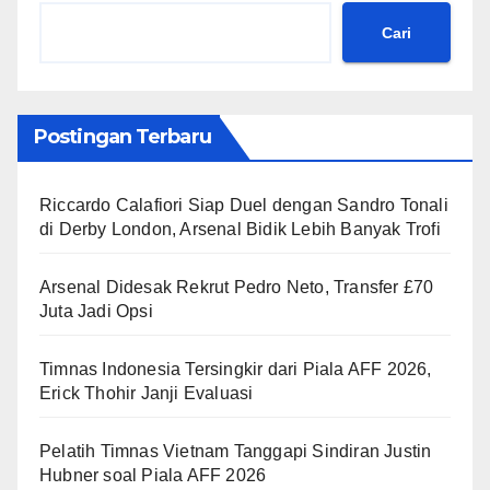
Cari
Postingan Terbaru
Riccardo Calafiori Siap Duel dengan Sandro Tonali
di Derby London, Arsenal Bidik Lebih Banyak Trofi
Arsenal Didesak Rekrut Pedro Neto, Transfer £70
Juta Jadi Opsi
Timnas Indonesia Tersingkir dari Piala AFF 2026,
Erick Thohir Janji Evaluasi
Pelatih Timnas Vietnam Tanggapi Sindiran Justin
Hubner soal Piala AFF 2026