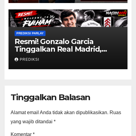
PREDIKSI PARLAY
Resmi! Gonzalo Garcia
Tinggalkan Real Madrid,
Fulham Amankan Striker
PREDIKSI
Muda Berbakat hingga 2031
Tinggalkan Balasan
Alamat email Anda tidak akan dipublikasikan.
Ruas
yang wajib ditandai
*
Komentar
*