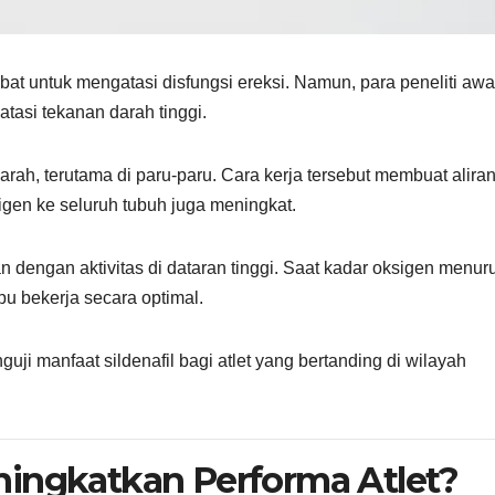
at untuk mengatasi disfungsi ereksi. Namun, para peneliti aw
asi tekanan darah tinggi.
rah, terutama di paru-paru. Cara kerja tersebut membuat alira
sigen ke seluruh tubuh juga meningkat.
an dengan aktivitas di dataran tinggi. Saat kadar oksigen menur
 bekerja secara optimal.
uji manfaat sildenafil bagi atlet yang bertanding di wilayah
ningkatkan Performa Atlet?