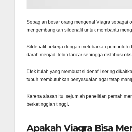
Sebagian besar orang mengenal Viagra sebagai ob
mengembangkan sildenafil untuk membantu mengat
Sildenafil bekerja dengan melebarkan pembuluh da
darah menjadi lebih lancar sehingga distribusi ok
Efek itulah yang membuat sildenafil sering dikaitk
tubuh membutuhkan penyesuaian agar tetap mampu
Karena alasan itu, sejumlah penelitian pernah meng
berketinggian tinggi.
Apakah Viagra Bisa Me