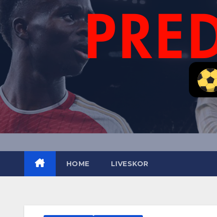
HOME
LIVESKOR