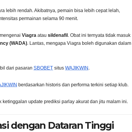
a lebih rendah. Akibatnya, pemain bisa lebih cepat lelah,
ntensitas permainan selama 90 menit.
n mengenai
Viagra
atau
sildenafil
. Obat ini ternyata tidak masuk
ency (WADA)
. Lantas, mengapa Viagra boleh digunakan dalam
bil dari pasaran
SBOBET
situs
WAJIKWIN
.
JIKWIN
berdasarkan historis dan performa terkini setiap klub.
k ketinggalan update prediksi parlay akurat dan jitu malam ini.
asi dengan Dataran Tinggi