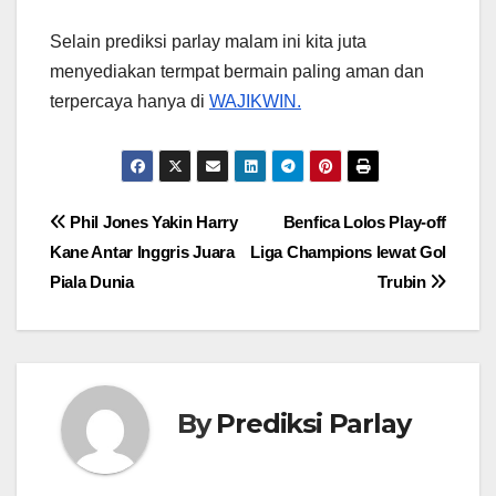
Selain prediksi parlay malam ini kita juta
menyediakan termpat bermain paling aman dan
terpercaya hanya di
WAJIKWIN.
Phil Jones Yakin Harry
Benfica Lolos Play-off
Kane Antar Inggris Juara
Liga Champions lewat Gol
Piala Dunia
Trubin
By
Prediksi Parlay