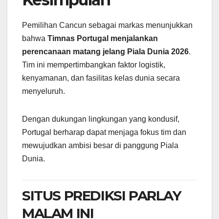
Pemilihan Cancun sebagai markas menunjukkan
bahwa
Timnas Portugal menjalankan
perencanaan matang jelang Piala Dunia 2026
.
Tim ini mempertimbangkan faktor logistik,
kenyamanan, dan fasilitas kelas dunia secara
menyeluruh.
Dengan dukungan lingkungan yang kondusif,
Portugal berharap dapat menjaga fokus tim dan
mewujudkan ambisi besar di panggung Piala
Dunia.
SITUS PREDIKSI PARLAY
MALAM INI