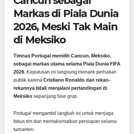
Cancun sebagai
Markas di Piala Dunia
2026, Meski Tak Main
di Meksiko
Timnas Portugal memilih Cancun, Meksiko,
sebagai markas utama selama Piala Dunia FIFA
2026.
Keputusan ini langsung menarik perhatian
publik karena
Cristiano Ronaldo dan rekan-
rekannya tidak menjalani pertandingan di
Meksiko
sepanjang fase grup.
Portugal mengambil langkah ini untuk menjaga
fokus tim dan memaksimalkan persiapan selama
turnamen.