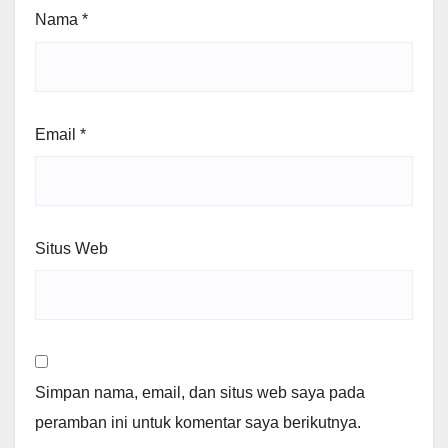
Nama
*
Email
*
Situs Web
Simpan nama, email, dan situs web saya pada
peramban ini untuk komentar saya berikutnya.