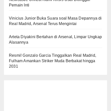
Pemain Inti
Vinicius Junior Buka Suara soal Masa Depannya di
Real Madrid, Arsenal Terus Mengintai
Arteta Diyakini Bertahan di Arsenal, Limpar Ungkap
Alasannya
Resmi! Gonzalo Garcia Tinggalkan Real Madrid,
Fulham Amankan Striker Muda Berbakat hingga
2031