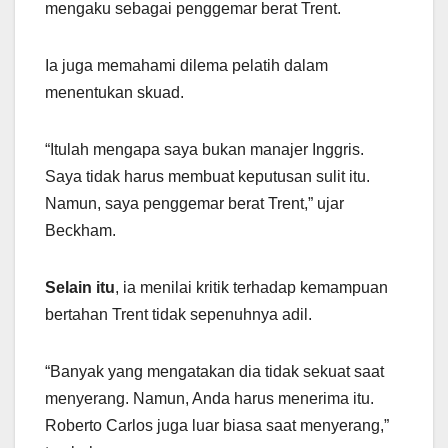
mengaku sebagai penggemar berat Trent.
Ia juga memahami dilema pelatih dalam
menentukan skuad.
“Itulah mengapa saya bukan manajer Inggris.
Saya tidak harus membuat keputusan sulit itu.
Namun, saya penggemar berat Trent,” ujar
Beckham.
Selain itu
, ia menilai kritik terhadap kemampuan
bertahan Trent tidak sepenuhnya adil.
“Banyak yang mengatakan dia tidak sekuat saat
menyerang. Namun, Anda harus menerima itu.
Roberto Carlos juga luar biasa saat menyerang,”