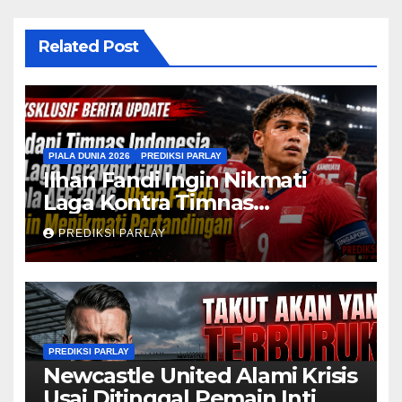
Related Post
PIALA DUNIA 2026
PREDIKSI PARLAY
Ilhan Fandi Ingin Nikmati
Laga Kontra Timnas
Indonesia di Piala AFF 2026
PREDIKSI PARLAY
PREDIKSI PARLAY
Newcastle United Alami Krisis
Usai Ditinggal Pemain Inti