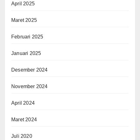
April 2025
Maret 2025
Februari 2025
Januari 2025
Desember 2024
November 2024
April 2024
Maret 2024
Juli 2020