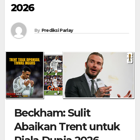
2026
By
Prediksi Parlay
Beckham: Sulit
Abaikan Trent untuk