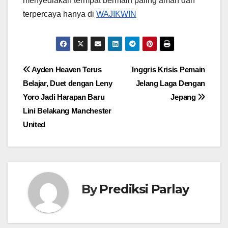
menyediakan termpat bermain paling aman dan
terpercaya hanya di
WAJIKWIN
Ayden Heaven Terus
Inggris Krisis Pemain
Belajar, Duet dengan Leny
Jelang Laga Dengan
Yoro Jadi Harapan Baru
Jepang
Lini Belakang Manchester
United
By
Prediksi Parlay