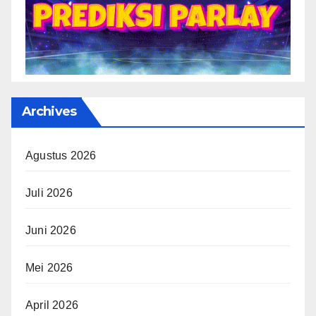
Archives
Agustus 2026
Juli 2026
Juni 2026
Mei 2026
April 2026