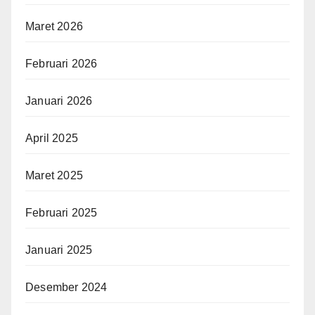
Maret 2026
Februari 2026
Januari 2026
April 2025
Maret 2025
Februari 2025
Januari 2025
Desember 2024