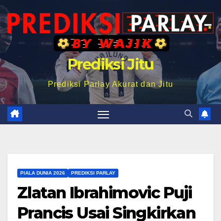
Prediksi Jitu
Prediksi Parlay Akurat dan Jitu
PIALA DUNIA 2026
PREDIKSI PARLAY
Zlatan Ibrahimovic Puji
Prancis Usai Singkirkan