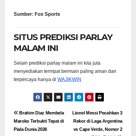
Sumber: Fox Sports
SITUS PREDIKSI PARLAY
MALAM INI
Selain prediksi parlay malam ini kita juta
menyediakan termpat bermain paling aman dan
terpercaya hanya di
WAJIKWIN
Brahim Diaz Membela
Lionel Messi Pecahkan 3
Maroko Terbukti Tepat di
Rekor di Laga Argentina
Piala Dunia 2026
vs Cape Verde, Nomor 2