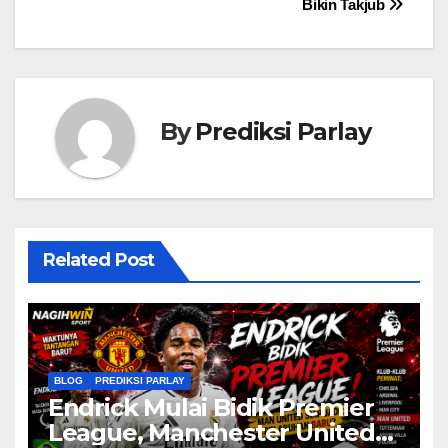
Bikin Takjub
By
Prediksi Parlay
Related Post
BLOG
PREDIKSI PARLAY
Endrick Mulai Bidik Premier
League, Manchester United