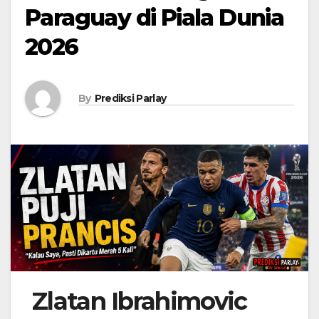
Paraguay di Piala Dunia
2026
By
Prediksi Parlay
Zlatan Ibrahimovic