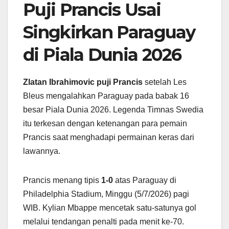
Puji Prancis Usai
Singkirkan Paraguay
di Piala Dunia 2026
Zlatan Ibrahimovic puji Prancis
setelah Les
Bleus mengalahkan Paraguay pada babak 16
besar Piala Dunia 2026. Legenda Timnas Swedia
itu terkesan dengan ketenangan para pemain
Prancis saat menghadapi permainan keras dari
lawannya.
Prancis menang tipis
1-0
atas Paraguay di
Philadelphia Stadium, Minggu (5/7/2026) pagi
WIB. Kylian Mbappe mencetak satu-satunya gol
melalui tendangan penalti pada menit ke-70.