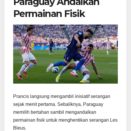
Paraguay Andalkan
Permainan Fisik
Prancis langsung mengambil inisiatif serangan
sejak menit pertama. Sebaliknya, Paraguay
memilih bertahan sambil mengandalkan
permainan fisik untuk menghentikan serangan Les
Bleus.