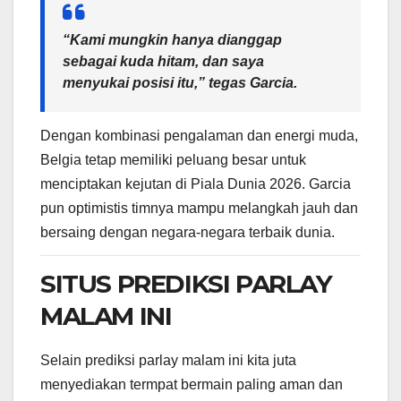
“Kami mungkin hanya dianggap
sebagai kuda hitam, dan saya
menyukai posisi itu,” tegas Garcia.
Dengan kombinasi pengalaman dan energi muda,
Belgia tetap memiliki peluang besar untuk
menciptakan kejutan di Piala Dunia 2026. Garcia
pun optimistis timnya mampu melangkah jauh dan
bersaing dengan negara-negara terbaik dunia.
SITUS PREDIKSI PARLAY
MALAM INI
Selain prediksi parlay malam ini kita juta
menyediakan termpat bermain paling aman dan