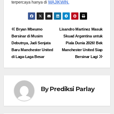
terpercaya hanya di
WAJIKWIN.
Bryan Mbeumo
Lisandro Martinez Masuk
Bersinar di Musim
Skuad Argentina untuk
Debutnya, Jadi Senjata
Piala Dunia 2026! Bek
Baru Manchester United
Manchester United Siap
di Laga-Laga Besar
Bersinar Lagi
By
Prediksi Parlay