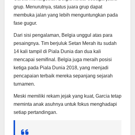
grup. Menurutnya, status juara grup dapat
membuka jalan yang lebih menguntungkan pada
fase gugur.
Dari sisi pengalaman, Belgia unggul atas para
pesaingnya. Tim berjuluk Setan Merah itu sudah
14 kali tampil di Piala Dunia dan dua kali
mencapai semifinal. Belgia juga meraih posisi
ketiga pada Piala Dunia 2018, yang menjadi
pencapaian terbaik mereka sepanjang sejarah
turnamen.
Meski memiliki rekam jejak yang kuat, Garcia tetap
meminta anak asuhnya untuk fokus menghadapi
setiap pertandingan.