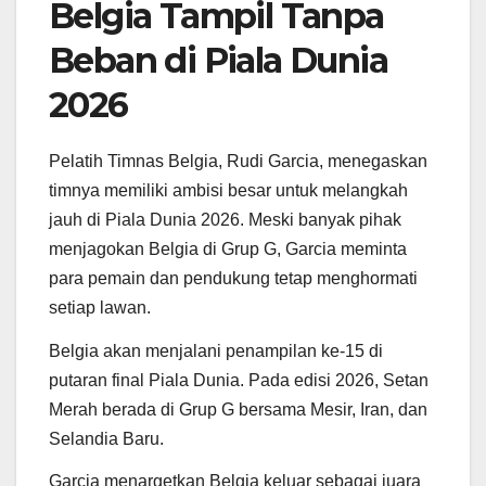
Belgia Tampil Tanpa
Beban di Piala Dunia
2026
Pelatih Timnas Belgia, Rudi Garcia, menegaskan
timnya memiliki ambisi besar untuk melangkah
jauh di Piala Dunia 2026. Meski banyak pihak
menjagokan Belgia di Grup G, Garcia meminta
para pemain dan pendukung tetap menghormati
setiap lawan.
Belgia akan menjalani penampilan ke-15 di
putaran final Piala Dunia. Pada edisi 2026, Setan
Merah berada di Grup G bersama Mesir, Iran, dan
Selandia Baru.
Garcia menargetkan Belgia keluar sebagai juara