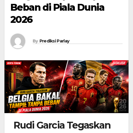
Beban di Piala Dunia
2026
By
Prediksi Parlay
Rudi Garcia Tegaskan