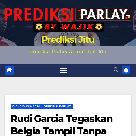
Prediksi Jitu
Prediksi Parlay Akurat dan Jitu
PIALA DUNIA 2026
PREDIKSI PARLAY
Rudi Garcia Tegaskan
Belgia Tampil Tanpa