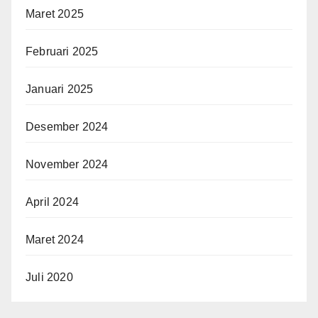
Maret 2025
Februari 2025
Januari 2025
Desember 2024
November 2024
April 2024
Maret 2024
Juli 2020