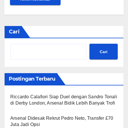
Cari
Cari
Postingan Terbaru
Riccardo Calafiori Siap Duel dengan Sandro Tonali
di Derby London, Arsenal Bidik Lebih Banyak Trofi
Arsenal Didesak Rekrut Pedro Neto, Transfer £70
Juta Jadi Opsi