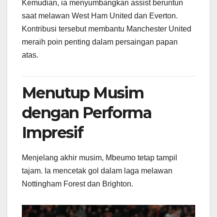
Kemudian, ia menyumbangkan assist beruntun
saat melawan West Ham United dan Everton.
Kontribusi tersebut membantu Manchester United
meraih poin penting dalam persaingan papan
atas.
Menutup Musim
dengan Performa
Impresif
Menjelang akhir musim, Mbeumo tetap tampil
tajam. Ia mencetak gol dalam laga melawan
Nottingham Forest dan Brighton.