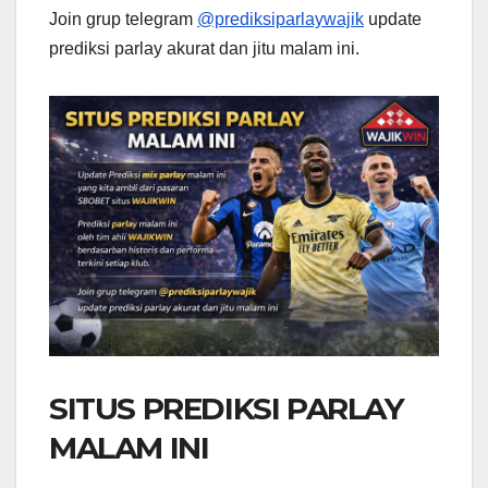
Join grup telegram
@prediksiparlaywajik
update
prediksi parlay akurat dan jitu malam ini.
SITUS PREDIKSI PARLAY
MALAM INI