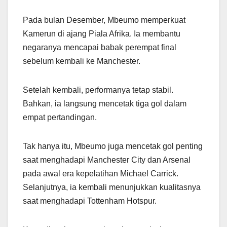
Pada bulan Desember, Mbeumo memperkuat
Kamerun di ajang Piala Afrika. Ia membantu
negaranya mencapai babak perempat final
sebelum kembali ke Manchester.
Setelah kembali, performanya tetap stabil.
Bahkan, ia langsung mencetak tiga gol dalam
empat pertandingan.
Tak hanya itu, Mbeumo juga mencetak gol penting
saat menghadapi Manchester City dan Arsenal
pada awal era kepelatihan Michael Carrick.
Selanjutnya, ia kembali menunjukkan kualitasnya
saat menghadapi Tottenham Hotspur.