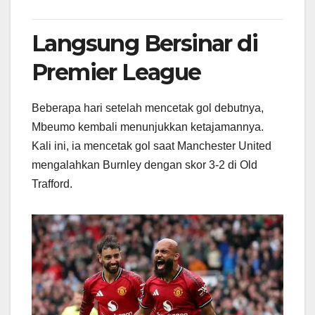
Langsung Bersinar di
Premier League
Beberapa hari setelah mencetak gol debutnya,
Mbeumo kembali menunjukkan ketajamannya.
Kali ini, ia mencetak gol saat Manchester United
mengalahkan Burnley dengan skor 3-2 di Old
Trafford.