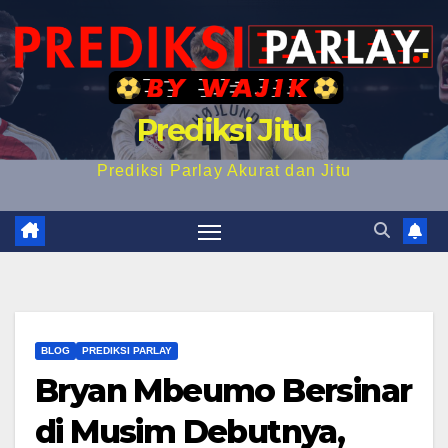
Prediksi Jitu
Prediksi Parlay Akurat dan Jitu
BLOG
PREDIKSI PARLAY
Bryan Mbeumo Bersinar
di Musim Debutnya,