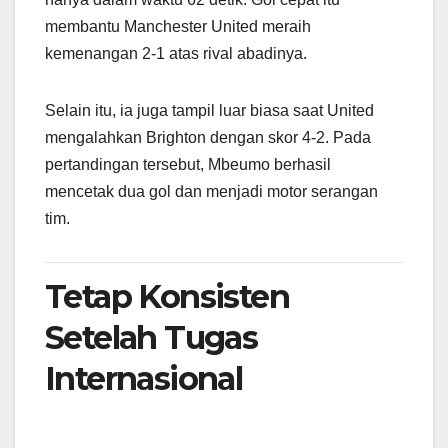
membantu Manchester United meraih
kemenangan 2-1 atas rival abadinya.
Selain itu, ia juga tampil luar biasa saat United
mengalahkan Brighton dengan skor 4-2. Pada
pertandingan tersebut, Mbeumo berhasil
mencetak dua gol dan menjadi motor serangan
tim.
Tetap Konsisten
Setelah Tugas
Internasional