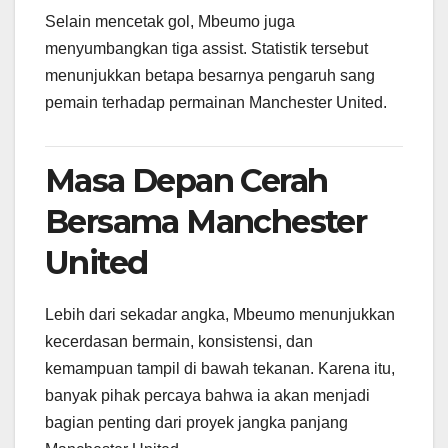
Selain mencetak gol, Mbeumo juga
menyumbangkan tiga assist. Statistik tersebut
menunjukkan betapa besarnya pengaruh sang
pemain terhadap permainan Manchester United.
Masa Depan Cerah
Bersama Manchester
United
Lebih dari sekadar angka, Mbeumo menunjukkan
kecerdasan bermain, konsistensi, dan
kemampuan tampil di bawah tekanan. Karena itu,
banyak pihak percaya bahwa ia akan menjadi
bagian penting dari proyek jangka panjang