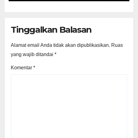
Tinggalkan Balasan
Alamat email Anda tidak akan dipublikasikan.
Ruas
yang wajib ditandai
*
Komentar
*