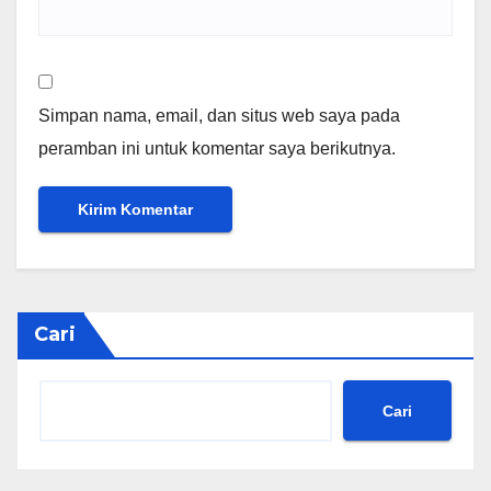
Simpan nama, email, dan situs web saya pada
peramban ini untuk komentar saya berikutnya.
Cari
Cari