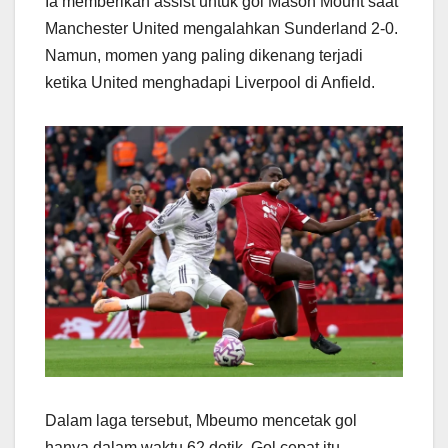
Ia memberikan assist untuk gol Mason Mount saat
Manchester United mengalahkan Sunderland 2-0.
Namun, momen yang paling dikenang terjadi
ketika United menghadapi Liverpool di Anfield.
Dalam laga tersebut, Mbeumo mencetak gol
hanya dalam waktu 62 detik. Gol cepat itu