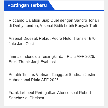
Postingan Terbaru
Riccardo Calafiori Siap Duel dengan Sandro Tonali
di Derby London, Arsenal Bidik Lebih Banyak Trofi
Arsenal Didesak Rekrut Pedro Neto, Transfer £70
Juta Jadi Opsi
Timnas Indonesia Tersingkir dari Piala AFF 2026,
Erick Thohir Janji Evaluasi
Pelatih Timnas Vietnam Tanggapi Sindiran Justin
Hubner soal Piala AFF 2026
Frank Leboeuf Peringatkan Alonso soal Robert
Sanchez di Chelsea