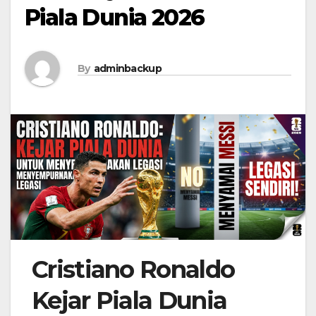
Piala Dunia 2026
By
adminbackup
Cristiano Ronaldo
Kejar Piala Dunia