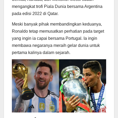
mengangkat trofi Piala Dunia bersama Argentina
pada edisi 2022 di Qatar.
Meski banyak pihak membandingkan keduanya,
Ronaldo tetap memusatkan perhatian pada target
yang ingin ia capai bersama Portugal. Ia ingin
membawa negaranya meraih gelar dunia untuk
pertama kalinya dalam sejarah.