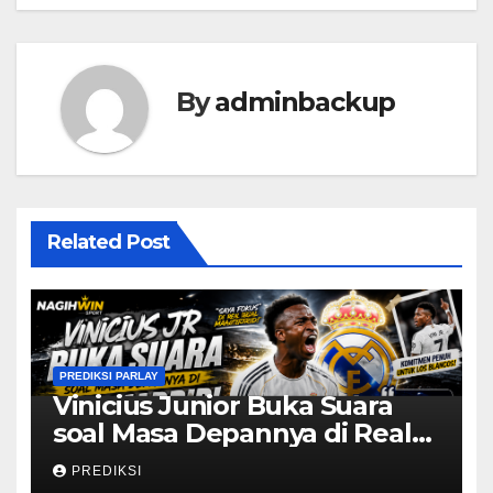
By
adminbackup
Related Post
PREDIKSI PARLAY
Vinicius Junior Buka Suara
soal Masa Depannya di Real
Madrid, Arsenal Terus
PREDIKSI
Mengintai