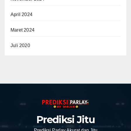
April 2024
Maret 2024
Juli 2020
Prediksi Jitu
Prediksi Parlay Akurat dan Jitu