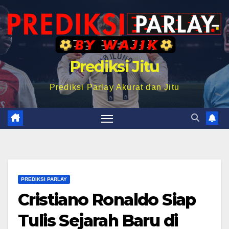
Prediksi Jitu
Prediksi Parlay Akurat dan Jitu
PREDIKSI PARLAY
Cristiano Ronaldo Siap
Tulis Sejarah Baru di