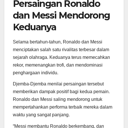
Persaingan Ronaldo
dan Messi Mendorong
Keduanya
Selama bertahun-tahun, Ronaldo dan Messi
menciptakan salah satu rivalitas terbesar dalam
sejarah olahraga. Keduanya terus memecahkan
rekor, memenangkan trofi, dan mendominasi
penghargaan individu.
Djemba-Djemba menilai persaingan tersebut
memberikan dampak positif bagi kedua pemain.
Ronaldo dan Messi saling mendorong untuk
mempertahankan performa terbaik mereka dalam
waktu yang sangat panjang.
“Messi membantu Ronaldo berkembang, dan