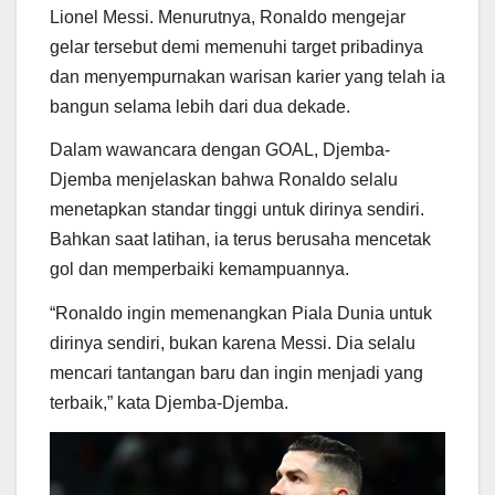
Lionel Messi. Menurutnya, Ronaldo mengejar
gelar tersebut demi memenuhi target pribadinya
dan menyempurnakan warisan karier yang telah ia
bangun selama lebih dari dua dekade.
Dalam wawancara dengan GOAL, Djemba-
Djemba menjelaskan bahwa Ronaldo selalu
menetapkan standar tinggi untuk dirinya sendiri.
Bahkan saat latihan, ia terus berusaha mencetak
gol dan memperbaiki kemampuannya.
“Ronaldo ingin memenangkan Piala Dunia untuk
dirinya sendiri, bukan karena Messi. Dia selalu
mencari tantangan baru dan ingin menjadi yang
terbaik,” kata Djemba-Djemba.