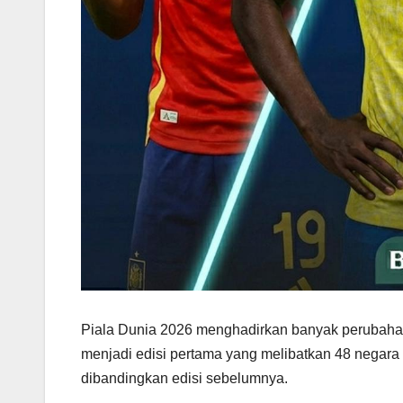
Piala Dunia 2026 menghadirkan banyak perubahan m
menjadi edisi pertama yang melibatkan 48 negara
dibandingkan edisi sebelumnya.