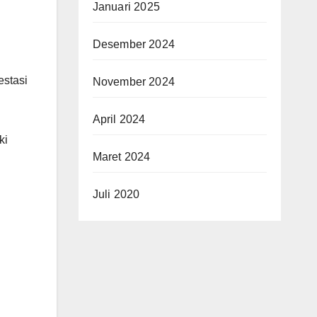
Januari 2025
Desember 2024
estasi
November 2024
April 2024
ki
Maret 2024
Juli 2020