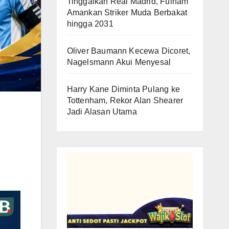
Tinggalkan Real Madrid, Fulham
Amankan Striker Muda Berbakat
hingga 2031
Oliver Baumann Kecewa Dicoret,
Nagelsmann Akui Menyesal
Harry Kane Diminta Pulang ke
Tottenham, Rekor Alan Shearer
Jadi Alasan Utama