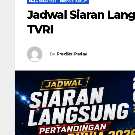
PIALA DUNIA 2026
PREDIKSI PARLAY
Jadwal Siaran Lang
TVRI
By
Prediksi Parlay