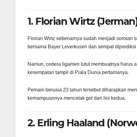
1. Florian Wirtz (Jerman
Florian Wirtz sebenarnya sudah menjadi sorotan s
bersama Bayer Leverkusen dan sempat diprediksi t
Namun, cedera ligamen lutut membuatnya harus abs
kesempatan tampil di Piala Dunia pertamanya.
Pemain berusia 23 tahun tersebut diharapkan menj
kemampuannya mencetak gol dari lini kedua.
2. Erling Haaland (Norw