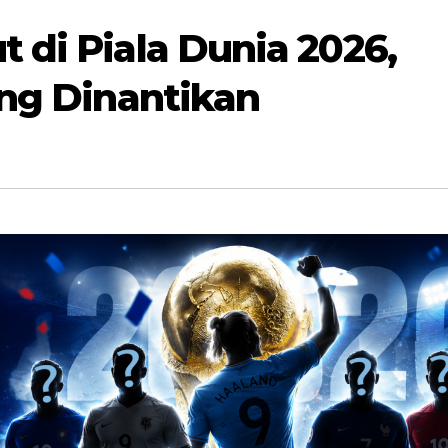
 di Piala Dunia 2026,
ing Dinantikan