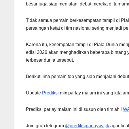
besar juga siap menjalani debut mereka di turnam
Tidak semua pemain berkesempatan tampil di Piala 
persaingan ketat di tim nasional sering menjadi p
Karena itu, kesempatan tampil di Piala Dunia me
edisi 2026 akan menghadirkan beberapa bintang 
terbesar dunia tersebut.
Berikut lima pemain top yang siap menjalani debut
Update
Prediksi
mix parlay malam ini yang kita am
Prediksi parlay malam ini di susun oleh tim ahli
WA
Join grup telegram
@prediksiparlaywajik
agar tida