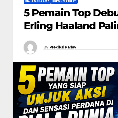
PIALA DUNIA 2026
PREDIKSI PARLAY
5 Pemain Top Debut
Erling Haaland Pal
By
Prediksi Parlay