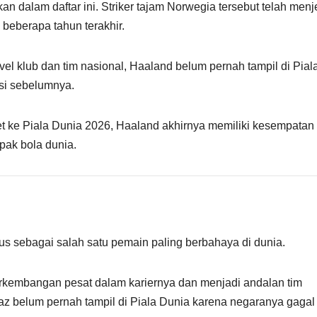
n dalam daftar ini. Striker tajam Norwegia tersebut telah men
 beberapa tahun terakhir.
el klub dan tim nasional, Haaland belum pernah tampil di Pial
isi sebelumnya.
et ke Piala Dunia 2026, Haaland akhirnya memiliki kesempatan
pak bola dunia.
us sebagai salah satu pemain paling berbahaya di dunia.
rkembangan pesat dalam kariernya dan menjadi andalan tim
z belum pernah tampil di Piala Dunia karena negaranya gagal 