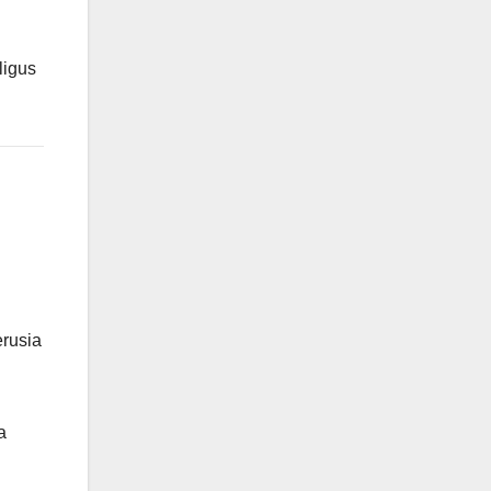
ligus
erusia
a