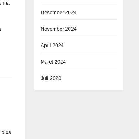
jelma
Desember 2024
November 2024
a
April 2024
Maret 2024
Juli 2020
lolos