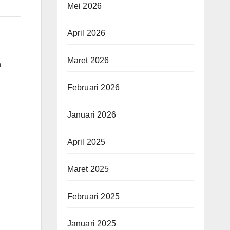
Mei 2026
April 2026
Maret 2026
n
Februari 2026
Januari 2026
April 2025
Maret 2025
Februari 2025
Januari 2025