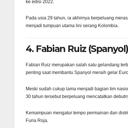
ke edisi 2022.
Pada usia 29 tahun, ia akhirnya berpeluang mera
menjadi tumpuan utama lini serang Kolombia.
4. Fabian Ruiz (Spanyol
Fabian Ruiz merupakan salah satu gelandang terb
penting saat membantu Spanyol meraih gelar Eur
Meski sudah cukup lama menjadi bagian tim nasion
30 tahun tersebut berpeluang mencatatkan debutny
Kemampuan mengatur tempo permainan dan distribu
Furia Roja.