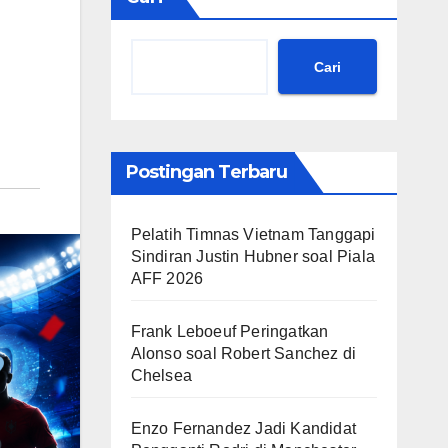
Cari
Postingan Terbaru
Pelatih Timnas Vietnam Tanggapi
Sindiran Justin Hubner soal Piala
AFF 2026
Frank Leboeuf Peringatkan
Alonso soal Robert Sanchez di
Chelsea
Enzo Fernandez Jadi Kandidat