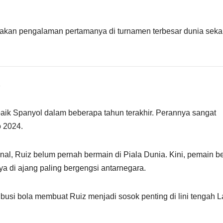
sakan pengalaman pertamanya di turnamen terbesar dunia seka
)
aik Spanyol dalam beberapa tahun terakhir. Perannya sangat
o 2024.
al, Ruiz belum pernah bermain di Piala Dunia. Kini, pemain b
a di ajang paling bergengsi antarnegara.
si bola membuat Ruiz menjadi sosok penting di lini tengah L