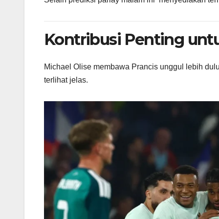
Kontribusi Penting u
Michael Olise membawa Prancis unggul lebih dul
terlihat jelas.