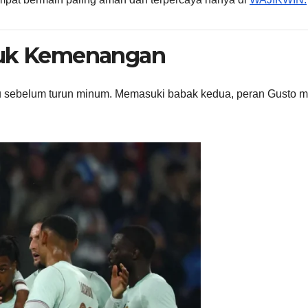
ntuk Kemenangan
u sebelum turun minum. Memasuki babak kedua, peran Gusto m