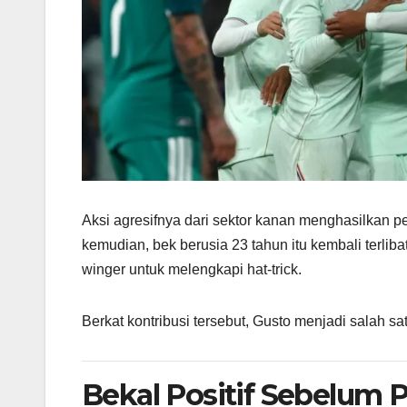
Aksi agresifnya dari sektor kanan menghasilkan 
kemudian, bek berusia 23 tahun itu kembali terli
winger untuk melengkapi hat-trick.
Berkat kontribusi tersebut, Gusto menjadi salah s
Bekal Positif Sebelum P