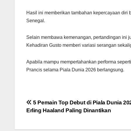
Hasil ini memberikan tambahan kepercayaan diri
Senegal.
Selain membawa kemenangan, pertandingan ini ju
Kehadiran Gusto memberi variasi serangan sekali
Apabila mampu mempertahankan performa seperti i
Prancis selama Piala Dunia 2026 berlangsung.
5 Pemain Top Debut di Piala Dunia 20
Erling Haaland Paling Dinantikan