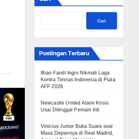
Cari
Postingan Terbaru
Ilhan Fandi Ingin Nikmati Laga
Kontra Timnas Indonesia di Piala
AFF 2026
Newcastle United Alami Krisis
Usai Ditinggal Pemain Inti
Vinicius Junior Buka Suara soal
Masa Depannya di Real Madrid,