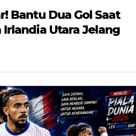
r! Bantu Dua Gol Saat
Irlandia Utara Jelang