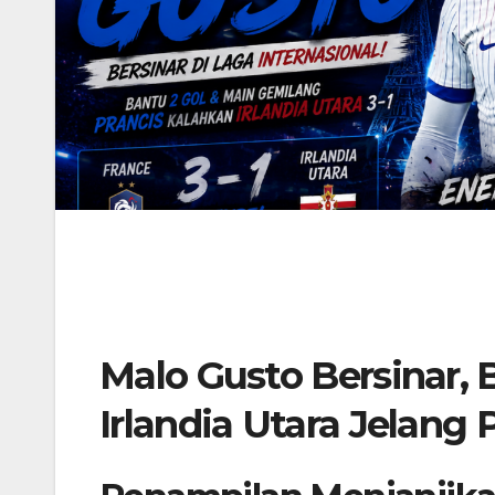
Malo Gusto Bersinar, 
Irlandia Utara Jelang 