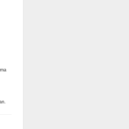
ama
an.