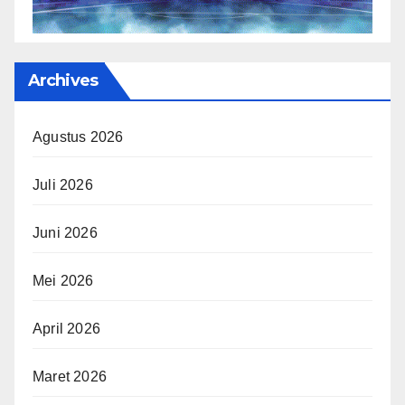
Archives
Agustus 2026
Juli 2026
Juni 2026
Mei 2026
April 2026
Maret 2026