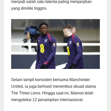
menjadi salah satu talenta paling menjanjikan
yang dimiliki Inggris.
Selain tampil konsisten bersama Manchester
United, ia juga berhasil menembus skuad utama
The Three Lions. Hingga saat ini, Mainoo telah
mengoleksi 12 penampilan internasional.