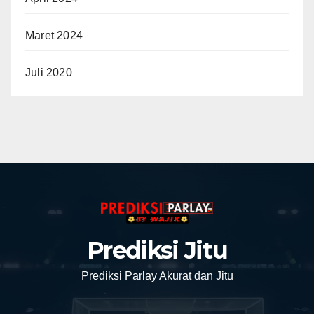
Maret 2024
Juli 2020
Prediksi Jitu
Prediksi Parlay Akurat dan Jitu