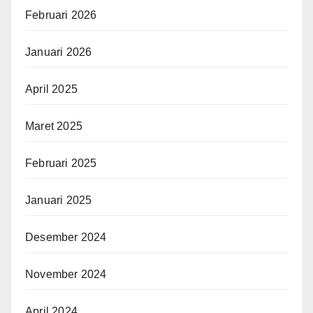
Februari 2026
Januari 2026
April 2025
Maret 2025
Februari 2025
Januari 2025
Desember 2024
November 2024
April 2024