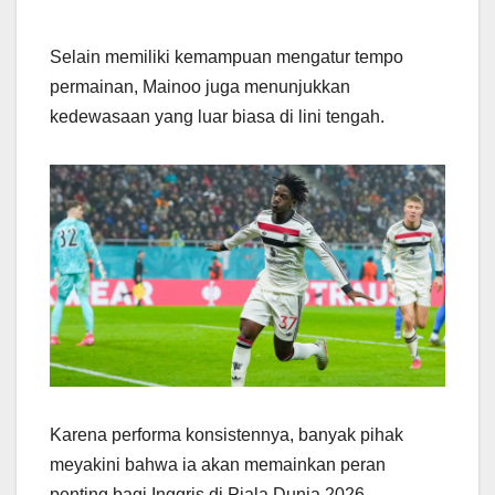
Selain memiliki kemampuan mengatur tempo
permainan, Mainoo juga menunjukkan
kedewasaan yang luar biasa di lini tengah.
Karena performa konsistennya, banyak pihak
meyakini bahwa ia akan memainkan peran
penting bagi Inggris di Piala Dunia 2026.