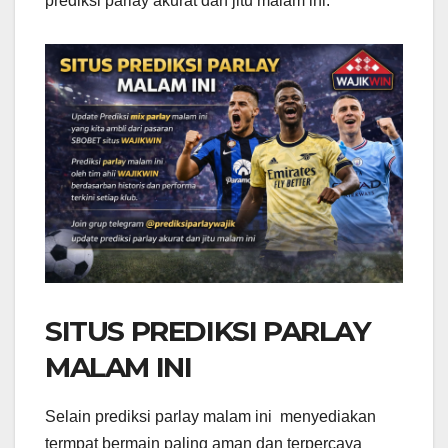
prediksi parlay akurat dan jitu malam ini.
SITUS PREDIKSI PARLAY
MALAM INI
Selain prediksi parlay malam ini menyediakan
termpat bermain paling aman dan terpercaya