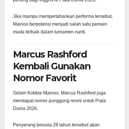
Jika mampu mempertahankan performa tersebut,
Mainoo berpotensi menjadi salah satu pemain
muda terbaik dalam turnamen nanti.
Marcus Rashford
Kembali Gunakan
Nomor Favorit
Selain Kobbie Mainoo, Marcus Rashford juga
mendapat nomor punggung resmi untuk Piala
Dunia 2026.
Penyerang berusia 28 tahun tersebut akan