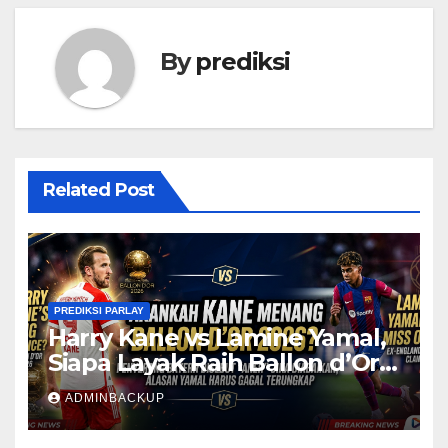
By
prediksi
Related Post
PREDIKSI PARLAY
Harry Kane vs Lamine Yamal,
Siapa Layak Raih Ballon d’Or
2026?
ADMINBACKUP