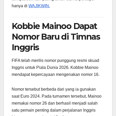
hanya di
WAJIKWIN.
Kobbie Mainoo Dapat
Nomor Baru di Timnas
Inggris
FIFA telah merilis nomor punggung resmi skuad
Inggris untuk Piala Dunia 2026. Kobbie Mainoo
mendapat kepercayaan mengenakan nomor 16.
Nomor tersebut berbeda dari yang ia gunakan
saat Euro 2024. Pada turnamen tersebut, Mainoo
memakai nomor 26 dan berhasil menjadi salah
satu pemain penting dalam perjalanan Inggris