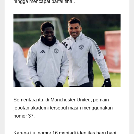
hingga mencapai partai final.
Sementara itu, di Manchester United, pemain
jebolan akademi tersebut masih menggunakan
nomor 37.
Karena itu, nomor 16 menjadi identitas baru bagi