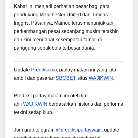
Kabar ini menjadi perhatian besar bagi para
pendukung Manchester United dan Timnas
Inggris. Pasalnya, Mainoo terus menunjukkan
perkembangan pesat sepanjang musim terakhir
dan kini mendapat kesempatan tampil di
panggung sepak bola terbesar dunia.
Update
Prediksi
mix parlay malam ini yang kita
ambil dari pasaran
SBOBET
situs
WAJIKWIN
.
Prediksi parlay malam ini oleh tim
ahli
WAJIKWIN
berdasarkan historis dan performa
terkini setiap klub.
Join grup telegram
@prediksiparlaywajik
update