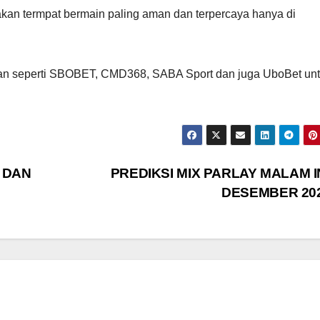
iakan termpat bermain paling aman dan terpercaya hanya di
han seperti SBOBET, CMD368, SABA Sport dan juga UboBet un
1 DAN
PREDIKSI MIX PARLAY MALAM IN
DESEMBER 20