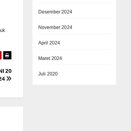
Desember 2024
November 2024
tuk
April 2024
Maret 2024
I 20
Juli 2020
24