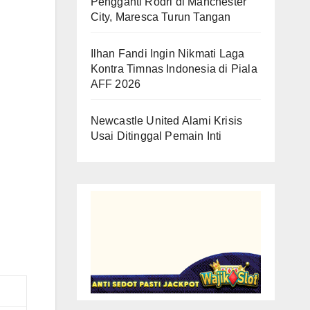
Pengganti Rodri di Manchester
City, Maresca Turun Tangan
Ilhan Fandi Ingin Nikmati Laga
Kontra Timnas Indonesia di Piala
AFF 2026
Newcastle United Alami Krisis
Usai Ditinggal Pemain Inti