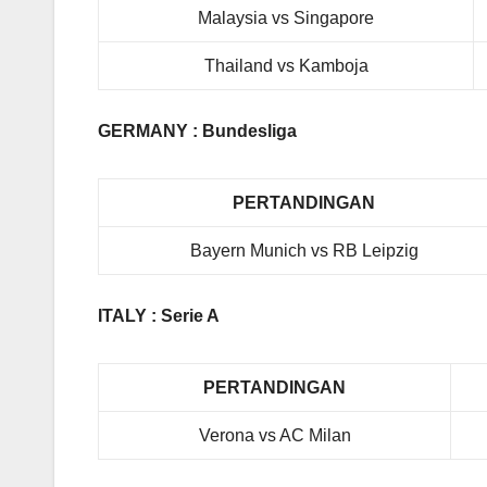
Malaysia vs Singapore
Thailand vs Kamboja
GERMANY : Bundesliga
PERTANDINGAN
Bayern Munich vs RB Leipzig
ITALY : Serie A
PERTANDINGAN
Verona vs AC Milan