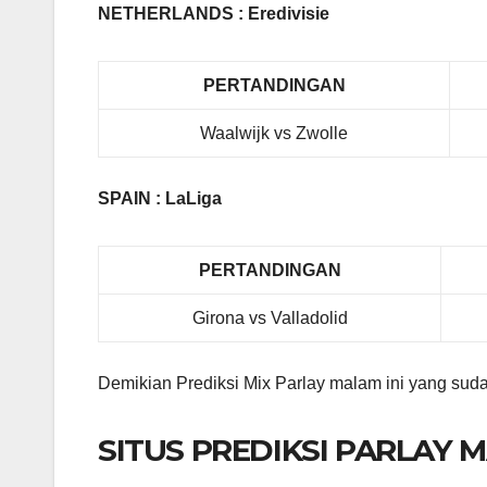
NETHERLANDS : Eredivisie
PERTANDINGAN
Waalwijk vs Zwolle
SPAIN : LaLiga
PERTANDINGAN
Girona vs Valladolid
Demikian Prediksi Mix Parlay malam ini yang suda
SITUS PREDIKSI PARLAY M