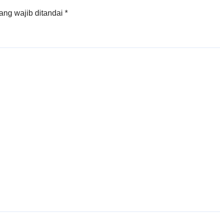
ang wajib ditandai
*