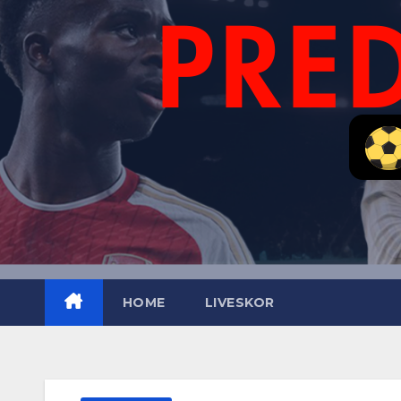
HOME
LIVESKOR