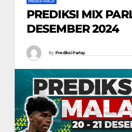
PREDIKSI PARLAY
PREDIKSI MIX PAR
DESEMBER 2024
By
Prediksi Parlay