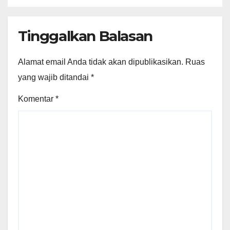
Tinggalkan Balasan
Alamat email Anda tidak akan dipublikasikan.
Ruas
yang wajib ditandai
*
Komentar
*