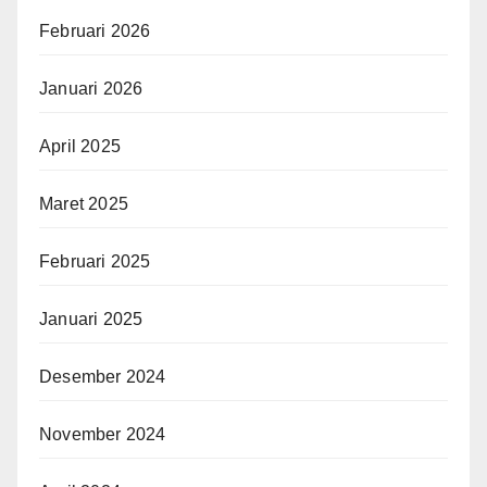
Februari 2026
Januari 2026
April 2025
Maret 2025
Februari 2025
Januari 2025
Desember 2024
November 2024