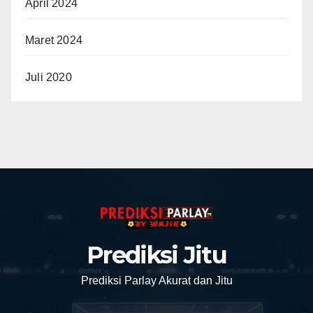
April 2024
Maret 2024
Juli 2020
Prediksi Jitu
Prediksi Parlay Akurat dan Jitu