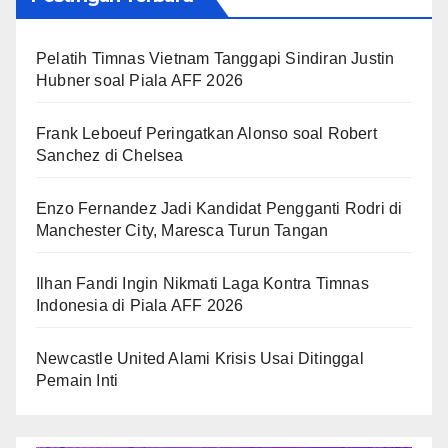
Pelatih Timnas Vietnam Tanggapi Sindiran Justin
Hubner soal Piala AFF 2026
Frank Leboeuf Peringatkan Alonso soal Robert
Sanchez di Chelsea
Enzo Fernandez Jadi Kandidat Pengganti Rodri di
Manchester City, Maresca Turun Tangan
Ilhan Fandi Ingin Nikmati Laga Kontra Timnas
Indonesia di Piala AFF 2026
Newcastle United Alami Krisis Usai Ditinggal
Pemain Inti