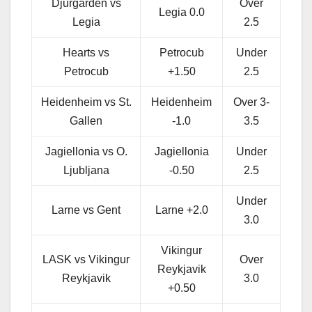
Djurgarden vs
Over
Legia 0.0
Legia
2.5
Hearts vs
Petrocub
Under
Petrocub
+1.50
2.5
Heidenheim vs St.
Heidenheim
Over 3-
Gallen
-1.0
3.5
Jagiellonia vs O.
Jagiellonia
Under
Ljubljana
-0.50
2.5
Under
Larne vs Gent
Larne +2.0
3.0
Vikingur
LASK vs Vikingur
Over
Reykjavik
Reykjavik
3.0
+0.50