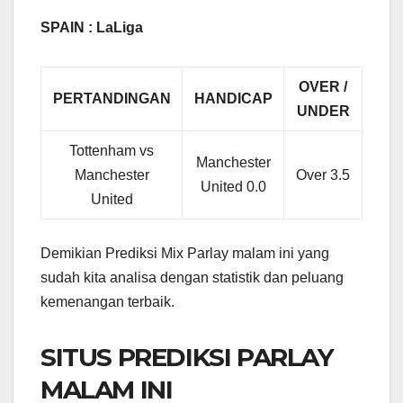
SPAIN : LaLiga
OVER /
PERTANDINGAN
HANDICAP
UNDER
Tottenham vs
Manchester
Manchester
Over 3.5
United 0.0
United
Demikian Prediksi Mix Parlay malam ini yang
sudah kita analisa dengan statistik dan peluang
kemenangan terbaik.
SITUS PREDIKSI PARLAY
MALAM INI