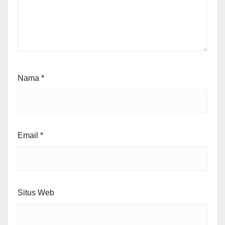
Nama
*
Email
*
Situs Web